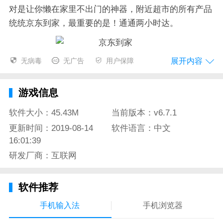
对是让你懒在家里不出门的神器，附近超市的所有产品
统统京东到家，最重要的是！通通两小时达。
展开内容
无病毒
无广告
用户保障
京东到家app特色
没错！这就传说中让你懒在家里不出门的神器，京东到
游戏信息
家！
软件大小：45.43M
当前版本：v6.7.1
附近超市的所有产品，通通两小时达！
更新时间：2019-08-14
软件语言：中文
上班的时候突然馋了？京东到家也帮你搞定！
16:01:39
水果，零食，蔬菜还有鲜花和外卖，随叫随到，从此不
研发厂商：互联网
用再去超市排队，让你的生活更加随(lan)心(duo)所
(dao)欲(di)，北京地区的小伙伴们快来吧！
软件推荐
手机输入法
手机浏览器