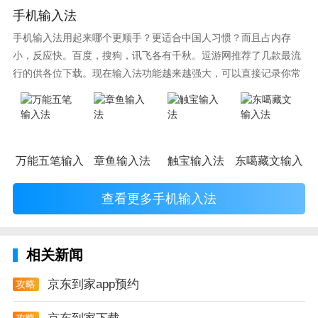
京东到家app测评
手机输入法
来自京东旗下的一个线上便利店服务拍到家官方推出京
手机输入法用起来哪个更顺手？更适合中国人习惯？而且占内存
东到家app。基于LBS送货上门，主打零食生鲜三.公里
小，反应快。百度，搜狗，讯飞各有千秋。逗游网推荐了几款最流
内2小时送达，目前提供三类“到家”服务，分别是超市到
行的供各位下载。现在输入法功能越来越强大，可以直接记录你常
家、外卖到家和鲜花到家。
使用的词语，并且还有各种新鲜好玩的表情，一款好的输入法直接
影响到你的打字速度哦。
万能五笔输入法
章鱼输入法
触宝输入法
东噶藏文输入法
查看更多手机输入法
相关新闻
京东到家app预约
攻略
攻略