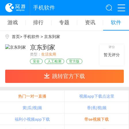
手机软件
游戏
排行
专题
资讯
软件
首页
>
手机软件
> 京东到家
京东到家
评分
类型：
生活实用
暂无评分
安全
人工检测
官方版
跳转官方下载
热门一对一直播
视频app下载点这里
黄|瓜|视|频
香|蕉|视|频
福利小视频app下载
带se视频下载