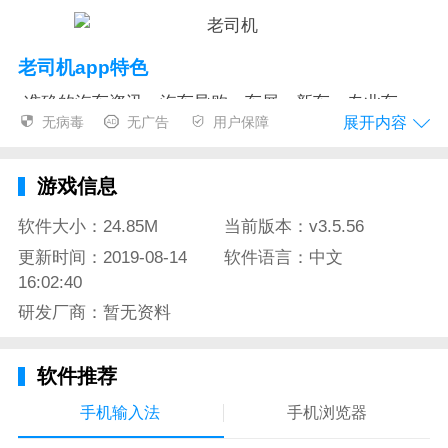
老司机app特色
-准确的汽车资讯：汽车导购、车展、新车、专业车
展开内容
无病毒
无广告
用户保障
评、及车圈新鲜事，及时专业
-专业的车辆推荐：汇聚知名汽车媒体人，从年轻、时
游戏信息
尚的角度帮你做出购车决策
软件大小：24.85M
当前版本：v3.5.56
-全面的车型信息：超全的车型库，从上市新车到停产
更新时间：2019-08-14
软件语言：中文
老车，都能找到详细的信息
16:02:40
-实用的选车功能：每辆车匹配语音推荐，同类车型话
研发厂商：暂无资料
题对比，听听老司机怎么说
-有趣的原创节目：原创汽车视频节目，及时有趣，通
软件推荐
俗易懂，让你选车不就纠结
手机输入法
手机浏览器
老司机app测评