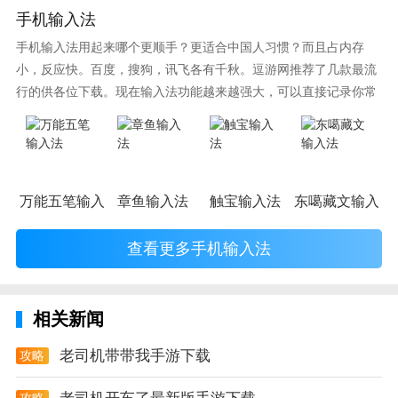
手机输入法
想让自己成为汽车专业人，想让自己更懂车，想要成为
手机输入法用起来哪个更顺手？更适合中国人习惯？而且占内存
车行中的专业大佬，那就来老司机app，准没错，给你
小，反应快。百度，搜狗，讯飞各有千秋。逗游网推荐了几款最流
最全的汽车知识，让你成为汽车大亨。
行的供各位下载。现在输入法功能越来越强大，可以直接记录你常
使用的词语，并且还有各种新鲜好玩的表情，一款好的输入法直接
影响到你的打字速度哦。
万能五笔输入法
章鱼输入法
触宝输入法
东噶藏文输入法
查看更多手机输入法
相关新闻
老司机带带我手游下载
攻略
攻略