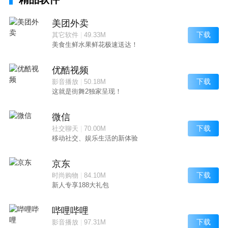
美团外卖
下载
其它软件
|
49.33M
美食生鲜水果鲜花极速送达！
优酷视频
下载
影音播放
|
50.18M
这就是街舞2独家呈现！
微信
下载
社交聊天
|
70.00M
移动社交、娱乐生活的新体验
京东
下载
时尚购物
|
84.10M
新人专享188大礼包
哔哩哔哩
下载
影音播放
|
97.31M