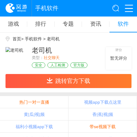
手机软件
游戏
排行
专题
资讯
软件
首页
>
手机软件
> 老司机
老司机
评分
类型：
社交聊天
暂无评分
安全
人工检测
官方版
跳转官方下载
热门一对一直播
视频app下载点这里
黄|瓜|视|频
香|蕉|视|频
福利小视频app下载
带se视频下载