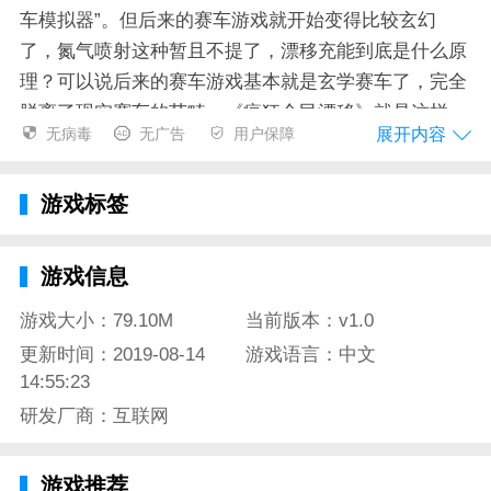
车模拟器”。但后来的赛车游戏就开始变得比较玄幻
了，氮气喷射这种暂且不提了，漂移充能到底是什么原
理？可以说后来的赛车游戏基本就是玄学赛车了，完全
脱离了现实赛车的范畴。《疯狂全民漂移》就是这样一
展开内容
无病毒
无广告
用户保障
款复古的赛车游戏，快来下载体验吧。
游戏标签
疯狂全民漂移手游特色
1、秀出自己的漂移技术，经过不断的变化和运动后，
游戏信息
你灵活的的轮迹将出现在整个场地中。
游戏大小：79.10M
当前版本：v1.0
2、多种驾驶模式，大量曲线轨道，极具挑战性的跑步
更新时间：2019-08-14
游戏语言：中文
方式，丰富的手指赛车乐趣体验!
14:55:23
研发厂商：互联网
3、无论赛道有多么困难，都可以成功地完成漂移操
作，并且可以获得系统给出的钻石奖励。
游戏推荐