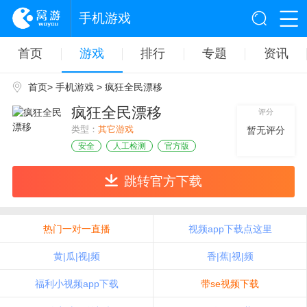
手机游戏
首页
游戏
排行
专题
资讯
首页
>
手机游戏
> 疯狂全民漂移
疯狂全民漂移
评分
类型：
其它游戏
暂无评分
安全
人工检测
官方版
跳转官方下载
热门一对一直播
视频app下载点这里
黄|瓜|视|频
香|蕉|视|频
福利小视频app下载
带se视频下载