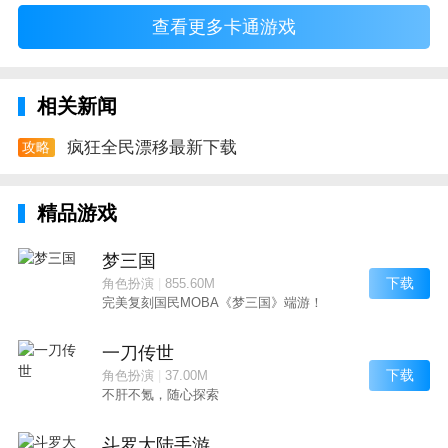
查看更多卡通游戏
相关新闻
疯狂全民漂移最新下载
攻略
精品游戏
梦三国
下载
角色扮演
|
855.60M
完美复刻国民MOBA《梦三国》端游！
一刀传世
下载
角色扮演
|
37.00M
不肝不氪，随心探索
斗罗大陆手游