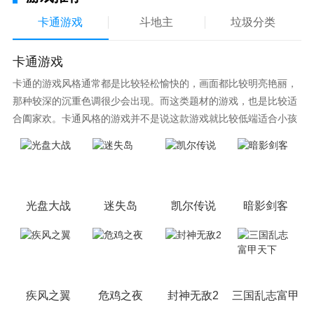
卡通游戏
斗地主
垃圾分类
疯狂全民漂移手游测评
1、体验全新赛车方法的极速漂移
卡通游戏
2、绕组悬架轨道继续向前漂移
卡通的游戏风格通常都是比较轻松愉快的，画面都比较明亮艳丽，
那种较深的沉重色调很少会出现。而这类题材的游戏，也是比较适
3、独特的漂移模式，感受刺激赛车
合阖家欢。卡通风格的游戏并不是说这款游戏就比较低端适合小孩
子玩，因为很多游戏厂商会故意把游戏中添加进入卡通元素，这也
4、收集各种酷炫赛车，成为最强漂移赛车手
可以说是一种勾起大家兴趣的手段！身边有好友能够在一起游戏的
小伙伴，不妨来这里挑选一两款适合的游戏与好友分享这份快乐。
光盘大战
迷失岛
凯尔传说
暗影剑客
疾风之翼
危鸡之夜
封神无敌2
三国乱志富甲天