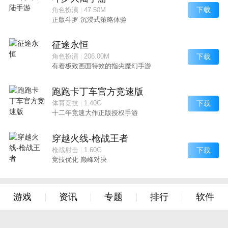
下载
角色扮演
|
47.50M
正版斗罗 沉浸式策略体验
征途永恒
下载
角色扮演
|
206.00M
有着极致画面特效的指尖魔幻手游
跑跑卡丁车官方竞速版
下载
体育竞技
|
1.40G
十二年竞速大作正版授权手游
穿越火线-枪战王者
下载
枪战射击
|
1.60G
竞技优化 巅峰对决
游戏
资讯
专题
排行
软件