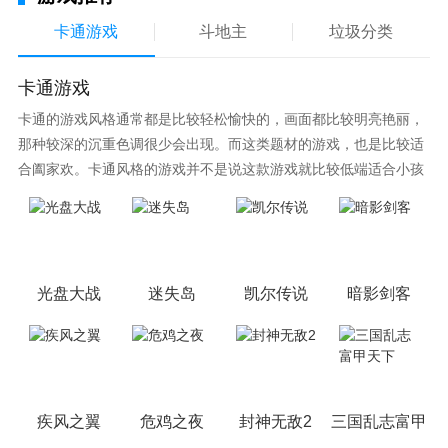
卡通游戏
斗地主
垃圾分类
2、情缘殿可以让两情相悦的神仙伴侣在此结下生死相
随的浪漫情缘，还可以增强你们之间的战斗力;
卡通游戏
3、想要直接的提升你的战斗力，可以走进帝陵探宝的
卡通的游戏风格通常都是比较轻松愉快的，画面都比较明亮艳丽，
模式，这里有着大量的强化石，可以得到不少的奖励。
那种较深的沉重色调很少会出现。而这类题材的游戏，也是比较适
合阖家欢。卡通风格的游戏并不是说这款游戏就比较低端适合小孩
子玩，因为很多游戏厂商会故意把游戏中添加进入卡通元素，这也
可以说是一种勾起大家兴趣的手段！身边有好友能够在一起游戏的
小伙伴，不妨来这里挑选一两款适合的游戏与好友分享这份快乐。
光盘大战
迷失岛
凯尔传说
暗影剑客
疾风之翼
危鸡之夜
封神无敌2
三国乱志富甲天