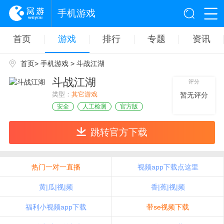
手机游戏
首页
游戏
排行
专题
资讯
首页
>
手机游戏
> 斗战江湖
斗战江湖
评分
类型：
其它游戏
暂无评分
安全
人工检测
官方版
跳转官方下载
热门一对一直播
视频app下载点这里
黄|瓜|视|频
香|蕉|视|频
福利小视频app下载
带se视频下载