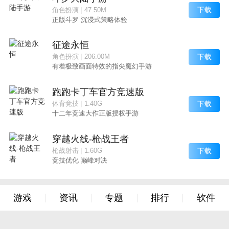
下载
角色扮演
|
47.50M
正版斗罗 沉浸式策略体验
征途永恒
下载
角色扮演
|
206.00M
有着极致画面特效的指尖魔幻手游
跑跑卡丁车官方竞速版
下载
体育竞技
|
1.40G
十二年竞速大作正版授权手游
穿越火线-枪战王者
下载
枪战射击
|
1.60G
竞技优化 巅峰对决
游戏
资讯
专题
排行
软件