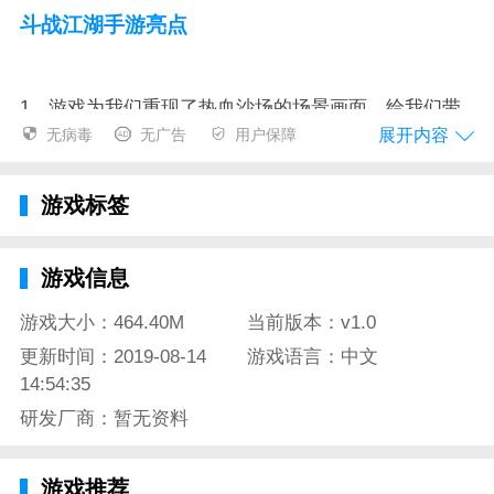
斗战江湖手游亮点
1、游戏为我们重现了热血沙场的场景画面，给我们带
展开内容
无病毒
无广告
用户保障
来了极致的战斗体验;
2、真实逼真的3D效果技术，还有实时的天气系统，让
游戏标签
我们如同处于真实的仙境世界;
3、邂逅一段属于你们的浪漫情怀，携手伴侣再次共度
游戏信息
一生。
游戏大小：464.40M
当前版本：v1.0
更新时间：2019-08-14
游戏语言：中文
斗战江湖手游玩法
14:54:35
研发厂商：暂无资料
1、野兽谷的玩法可以让你提高坐骑的技能升职，让你
游戏推荐
快速的体验升阶的经验;