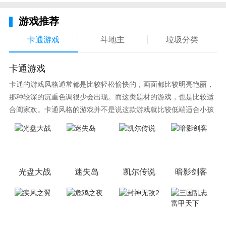
铸就一段辉煌的人生战绩。
游戏推荐
卡通游戏
斗地主
垃圾分类
卡通游戏
卡通的游戏风格通常都是比较轻松愉快的，画面都比较明亮艳丽，
那种较深的沉重色调很少会出现。而这类题材的游戏，也是比较适
合阖家欢。卡通风格的游戏并不是说这款游戏就比较低端适合小孩
子玩，因为很多游戏厂商会故意把游戏中添加进入卡通元素，这也
可以说是一种勾起大家兴趣的手段！身边有好友能够在一起游戏的
小伙伴，不妨来这里挑选一两款适合的游戏与好友分享这份快乐。
光盘大战
迷失岛
凯尔传说
暗影剑客