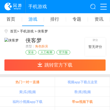
手机游戏
首页
游戏
排行
专题
资讯
首页
>
手机游戏
> 侠客梦
侠客梦
评分
类型：
角色扮演
暂无评分
安全
人工检测
官方版
跳转官方下载
热门一对一直播
视频app下载点这里
黄|瓜|视|频
香|蕉|视|频
福利小视频app下载
带se视频下载