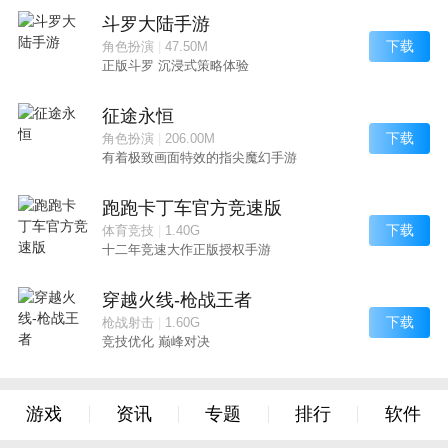
斗罗大陆手游
下载
角色扮演
|
47.50M
正版斗罗 沉浸式策略体验
征途永恒
下载
角色扮演
|
206.00M
有着极致画面特效的指尖魔幻手游
跑跑卡丁车官方竞速版
下载
体育竞技
|
1.40G
十二年竞速大作正版授权手游
穿越火线-枪战王者
下载
枪战射击
|
1.60G
竞技优化 巅峰对决
游戏
资讯
专题
排行
软件