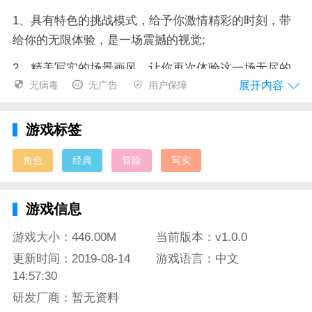
1、具有特色的挑战模式，给予你激情精彩的时刻，带
给你的无限体验，是一场震撼的视觉;
2、精美写实的场景画风，让你再次体验这一场无尽的
展开内容
无病毒
无广告
用户保障
武侠厮杀，感受世间的精彩纷呈;
3、精巧的人物角色刻画，让我们产生了爱不释手的感
游戏标签
觉，也更加对这个世界着迷。
角色
经典
冒险
写实
侠客梦手游测评
1、这是一个神奇的江湖世界，这里可以实现你的人生
游戏信息
追逐梦，经过一系列的厮杀战斗，可以实现你的巅峰人
生;
游戏大小：446.00M
当前版本：v1.0.0
更新时间：2019-08-14
游戏语言：中文
2、只有不断的探索着世界的奇貌，才会不断的获知一
14:57:30
切有趣的知识，这样我们才可以经历成长的蜕变;
研发厂商：暂无资料
3、各种精彩的冒险旅程，我们不断的为此努力，想要