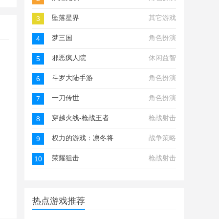
坠落星界
其它游戏
3
梦三国
角色扮演
4
邪恶疯人院
休闲益智
5
斗罗大陆手游
角色扮演
6
一刀传世
角色扮演
7
穿越火线-枪战王者
枪战射击
8
权力的游戏：凛冬将至
战争策略
9
荣耀狙击
枪战射击
10
热点游戏推荐