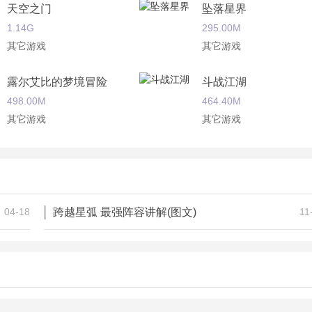
天空之门
坠落星界
1.14G
295.00M
其它游戏
其它游戏
露尔艾比的梦境冒险
斗战江湖
498.00M
464.40M
其它游戏
其它游戏
款新作。继承了随机探索的玩法，一切未知的战斗，让每个玩家
星露谷物语
妖精的尾巴勇气之旅
张优美的二次元壁纸图!互相搭配的策略，可以让你力挽狂澜。这
欧皇还是非酋？一来便知！
159.00M
320.00M
其它游戏
其它游戏
04-18
跨越星弧 最强阵容讲解(图文)
11