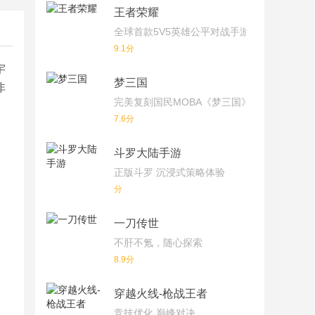
王者荣耀
全球首款5V5英雄公平对战手游
9.1分
宇
梦三国
非
完美复刻国民MOBA《梦三国》端游！
7.6分
斗罗大陆手游
正版斗罗 沉浸式策略体验
分
一刀传世
不肝不氪，随心探索
8.9分
穿越火线-枪战王者
竞技优化 巅峰对决