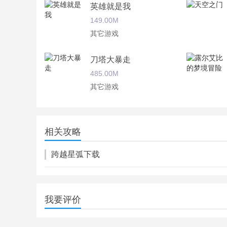
英雄就是我
2.“重策略，轻数值”的系统，平民党也能玩的爽！
149.00M
其它游戏
3.优美的画风，不一样的战斗机制，越玩越嗨！
4.合作共赢，在这个星系上，你不是一个人！
刀塔大暴走
485.00M
跨越星弧游戏评测
其它游戏
跨越星弧是雷霆游戏续《地下城堡2》之后的又一
棘手的陷阱
带来不一样的体验。优良的画风，画面定格就是一
土豪和平民的差距不再是不可求。一切的随机性，
14.55M
相关攻略
其它游戏
跨越星弧下载
我要评价