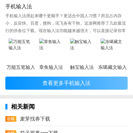
及贷app测评
手机输入法
使用过及贷后的感受就是，这款软件是非常的人性化
手机输入法用起来哪个更顺手？更适合中国人习惯？而且占内存
的，因为它不断的完善自身的bug，还有操作上一些不
小，反应快。百度，搜狗，讯飞各有千秋。逗游网推荐了几款最流
合理的地方，不像其他一些贷款软件，光写申请步骤就
行的供各位下载。现在输入法功能越来越强大，可以直接记录你常
要写大半天。
使用的词语，并且还有各种新鲜好玩的表情，一款好的输入法直接
影响到你的打字速度哦。
万能五笔输入法
章鱼输入法
触宝输入法
东噶藏文输入法
查看更多手机输入法
相关新闻
麦芽找券下载
攻略
攻略