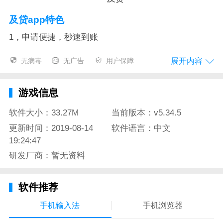
及贷app特色
1，申请便捷，秒速到账
最开始的话1000元起借，月入2000元即可申请更高额的
展开内容
无病毒
无广告
用户保障
贷款。
2，无忧借款
游戏信息
无需事物或者虚物担保，只要填写的信息准确就能有额
软件大小：33.27M
当前版本：v5.34.5
度，高达10万元
更新时间：2019-08-14
软件语言：中文
19:24:47
3，极速放款
研发厂商：暂无资料
1分钟提交，10秒授信，5分钟快速到账
4，量身定制
软件推荐
短期应急，长期周转，借款可分24期
手机输入法
手机浏览器