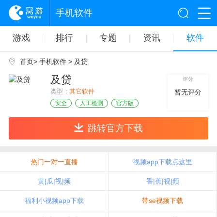
手机软件
游戏
排行
专题
资讯
软件
首页
>
手机软件
> 及贷
及贷
评分
类型：
其它软件
暂无评分
安全
人工检测
官方版
跳转官方下载
热门一对一直播
视频app下载点这里
黄|瓜|视|频
香|蕉|视|频
福利小视频app下载
带se视频下载