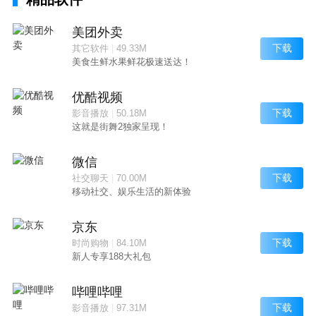
美团外卖
下载
其它软件
|
49.33M
美食生鲜水果鲜花极速送达！
优酷视频
下载
影音播放
|
50.18M
这就是街舞2独家呈现！
微信
下载
社交聊天
|
70.00M
移动社交、娱乐生活的新体验
京东
下载
时尚购物
|
84.10M
新人专享188大礼包
哔哩哔哩
下载
影音播放
|
97.31M