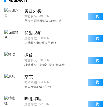
美团外卖
下载
其它软件
|
49.33M
美食生鲜水果鲜花极速送达！
优酷视频
下载
影音播放
|
50.18M
这就是街舞2独家呈现！
微信
下载
社交聊天
|
70.00M
移动社交、娱乐生活的新体验
京东
下载
时尚购物
|
84.10M
新人专享188大礼包
哔哩哔哩
下载
影音播放
|
97.31M