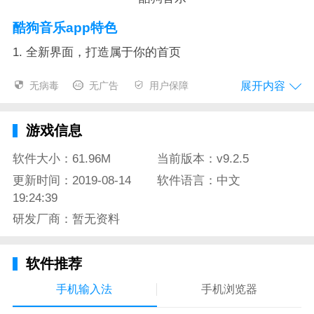
酷狗音乐app特色
1. 全新界面，打造属于你的首页
首页入口提供图标自定义，要什么功能由你决定；推荐
展开内容
无病毒
无广告
用户保障
内容根据您的喜好，推荐更符合你口味的歌曲
2. 乐库体验大有不同
游戏信息
耳目一新的乐库，新歌速递、权威榜单，精选歌单，你
软件大小：61.96M
当前版本：v9.2.5
要找的音乐，都在酷狗曲库
更新时间：2019-08-14
软件语言：中文
19:24:39
3. 专业蝰蛇音效
研发厂商：暂无资料
行业领先的音效内核，专业打造3D丽音、超重低音等音
效，首创黑科技3D旋转、5.1全景、汽车音效，开放音
软件推荐
效制作生态，让百元耳机听出千元效果。
手机输入法
手机浏览器
4. 随身携带的手机KTV