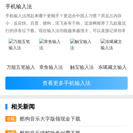
专业音效、智能打分，依托酷狗正版曲库，海量高品质
手机输入法
伴奏任你选。多种音效，个性化调音选项，让你秒变K
手机输入法用起来哪个更顺手？更适合中国人习惯？而且占内存
歌达人。直播互动、k房嗨唱，还能结识更多志同道合
小，反应快。百度，搜狗，讯飞各有千秋。逗游网推荐了几款最流
的歌友。
行的供各位下载。现在输入法功能越来越强大，可以直接记录你常
使用的词语，并且还有各种新鲜好玩的表情，一款好的输入法直接
5. 演艺直播，有声有色
影响到你的打字速度哦。
每天都有超过30000位高颜值主播24小时不间断现场直
播，你点她唱，与千万音乐爱好者同时互动，造就网络
万能五笔输入法
章鱼输入法
触宝输入法
东噶藏文输入法
好声音；
6.个性化换肤
查看更多手机输入法
主题色随着背景图而改变，更有多款主题任君选择。
7.全新音乐短视频
相关新闻
音乐短视频精彩来袭，听觉视觉双重体验！海量歌曲一
酷狗音乐大字版领现金下载
攻略
键拍摄，即刻生成你的音乐大片！
攻略