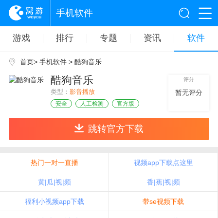
手机软件
游戏
排行
专题
资讯
软件
首页
>
手机软件
> 酷狗音乐
酷狗音乐
评分
类型：
影音播放
暂无评分
安全
人工检测
官方版
跳转官方下载
热门一对一直播
视频app下载点这里
黄|瓜|视|频
香|蕉|视|频
福利小视频app下载
带se视频下载