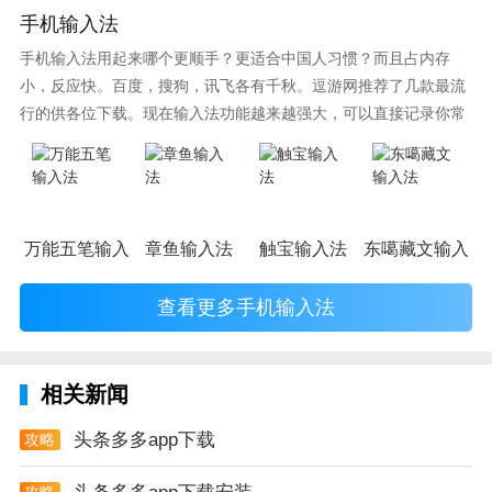
服务平台等您来。
手机输入法
头条多多app测评
手机输入法用起来哪个更顺手？更适合中国人习惯？而且占内存
小，反应快。百度，搜狗，讯飞各有千秋。逗游网推荐了几款最流
1、新增微信关注领红包任务
行的供各位下载。现在输入法功能越来越强大，可以直接记录你常
2、其他性能优化
使用的词语，并且还有各种新鲜好玩的表情，一款好的输入法直接
影响到你的打字速度哦。
万能五笔输入法
章鱼输入法
触宝输入法
东噶藏文输入法
查看更多手机输入法
相关新闻
头条多多app下载
攻略
攻略