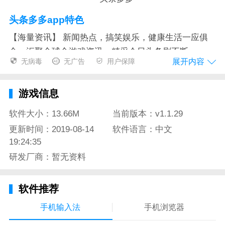
头条多多app特色
【海量资讯】 新闻热点，搞笑娱乐，健康生活一应俱
全，汇聚全球全游戏资讯，精采今日头条刷不断
展开内容
无病毒
无广告
用户保障
【个性化推荐】应用场景互联网大数据开展人性化消息
推送您喜爱的稿子，给你的文章阅读更潜心，更高效
游戏信息
率。
软件大小：13.66M
当前版本：v1.1.29
【阅赚新玩法】文章阅读送点卷，检索也是奖不断，空
更新时间：2019-08-14
软件语言：中文
闲時刻刷今日头条，歇息挣钱成效明显。2.66元就能取
19:24:35
现。
研发厂商：暂无资料
【福利活动】每日签到、箱子，很多点卷每天每时向您
扑面而来，要是您想要，随时随地来赚取。
软件推荐
【邀请好友】邀请人我们一起来，丰富奖赏得到手抽
手机输入法
手机浏览器
筋，弟子多多的平躺着赚。额度随时随地可取现，可靠