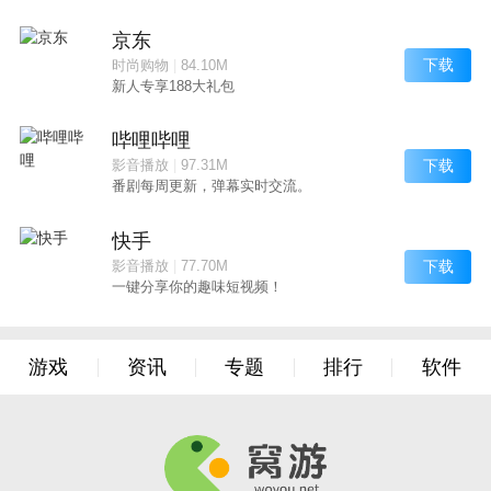
京东
下载
时尚购物
|
84.10M
新人专享188大礼包
哔哩哔哩
下载
影音播放
|
97.31M
番剧每周更新，弹幕实时交流。
快手
下载
影音播放
|
77.70M
一键分享你的趣味短视频！
游戏
资讯
专题
排行
软件