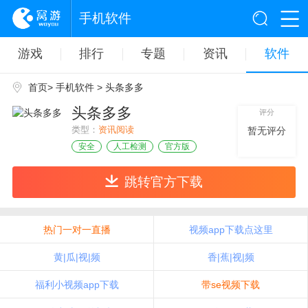
手机软件
游戏
排行
专题
资讯
软件
首页
>
手机软件
> 头条多多
头条多多
评分
类型：
资讯阅读
暂无评分
安全
人工检测
官方版
跳转官方下载
热门一对一直播
视频app下载点这里
黄|瓜|视|频
香|蕉|视|频
福利小视频app下载
带se视频下载