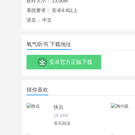
软件大小：
13.00M
氧气听书app测评
系统要求：
安卓4.4以上
氧气听书，就像氧气一样，无时无刻不再你身边陪
语言：
中文
一段美丽的佳话，或者是一段慷慨激昂的悲壮历史
氧气听书 下载地址
安卓官方正版下载
猜你喜欢
快点
18.44M
资讯阅读