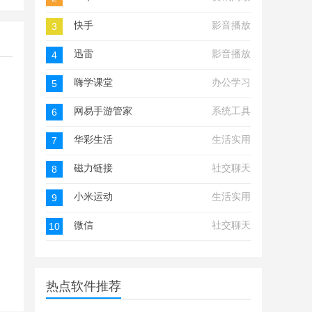
快手
影音播放
3
迅雷
影音播放
4
嗨学课堂
办公学习
5
网易手游管家
系统工具
6
华彩生活
生活实用
7
磁力链接
社交聊天
8
小米运动
生活实用
9
微信
社交聊天
10
热点软件推荐