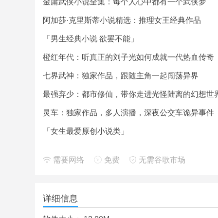
金庸武侠小说全集：每个人心中都有一个武侠梦
阿加莎·克里斯蒂小说精选：推理女王经典作品
「男生经典小说 欲罢不能」
橙红年代：听真正的刘子光如何成就一代热血传奇
七界武神：独家作品，跟随主角一起闯荡异界
最强弃少：都市修仙，带你走进光怪陆离的幻想世
灵车：独家作品，多人演播，深夜公交车诡异事件
「女生最爱原创小说类」
红摇作品系列：引郎入室，风格有趣，故事动人
需要网络
免费
无需谷歌市场
总裁老公追上门：甜蜜言情，人人都爱的霸道总裁
花千骨：古风仙侠，多人演播的精品自制广播剧
详细信息
皇家俏厨娘：大咖CV，牵手少女心网游