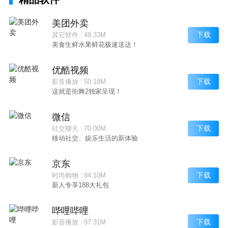
美团外卖
下载
其它软件
|
49.33M
美食生鲜水果鲜花极速送达！
优酷视频
下载
影音播放
|
50.18M
这就是街舞2独家呈现！
微信
下载
社交聊天
|
70.00M
移动社交、娱乐生活的新体验
京东
下载
时尚购物
|
84.10M
新人专享188大礼包
哔哩哔哩
下载
影音播放
|
97.31M