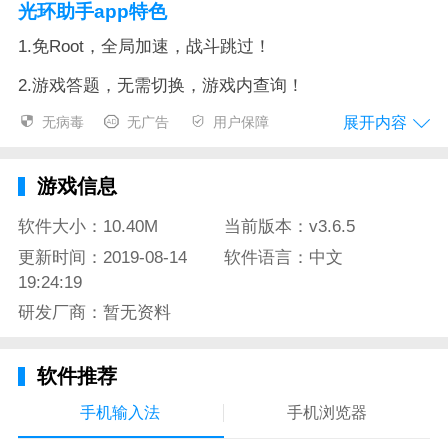
光环助手app特色
1.免Root，全局加速，战斗跳过！
2.游戏答题，无需切换，游戏内查询！
展开内容
无病毒
无广告
用户保障
3.单机游戏社区，各路大神，资源共享！
4.卡牌游戏问答社区，在线大V，急你所急！
游戏信息
光环助手app测评
软件大小：10.40M
当前版本：v3.6.5
1.新增浏览记录，随时查阅足迹；
更新时间：2019-08-14
软件语言：中文
19:24:19
2.支持回复游戏评论，尽情互动交流；
研发厂商：暂无资料
3.问答社区内容编辑器支持插入链接；
4.修复了部分已知bug；
软件推荐
5.部分功能旧版本不支持，请尽快更新；
手机输入法
手机浏览器