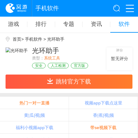
手机软件
游戏
排行
专题
资讯
软件
首页
>
手机软件
> 光环助手
光环助手
评分
类型：
系统工具
暂无评分
安全
人工检测
官方版
跳转官方下载
热门一对一直播
视频app下载点这里
黄|瓜|视|频
香|蕉|视|频
福利小视频app下载
带se视频下载