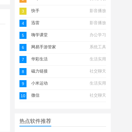
快手
影音播放
3
迅雷
影音播放
4
嗨学课堂
办公学习
5
网易手游管家
系统工具
6
华彩生活
生活实用
7
磁力链接
社交聊天
8
小米运动
生活实用
9
微信
社交聊天
10
热点软件推荐