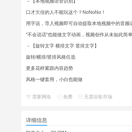
－【本地视频语音识别】
口才欠佳的人不能玩这个？NoNoNo！
用字说，导入视频即可自动提取本地视频中的音频
“不会说话“也能做文字动画，视频创作从未如此简
－【旋转文字 横排文字 竖排文字】
旋转/横排/竖排风格任选
更多花样紧跟内容趋势
风格一键套用，小白也能做
－【排版细节 尽在掌控】
需要网络
免费
无需谷歌市场
文字断句都能选，不用辛苦对音频
还有超丰富的文字效果，精致到每一个细节～
详细信息
－【个性内容 轻松创作】