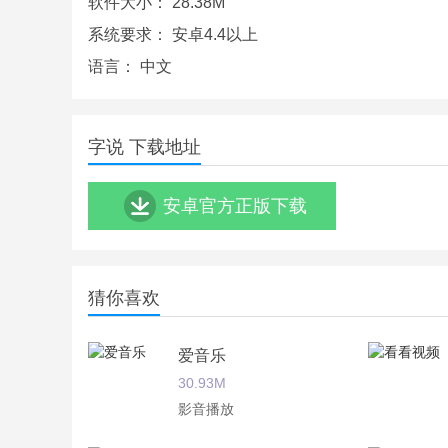
软件大小：
28.38M
各种视频风格、文字字体、背景图片
系统要求：
安卓4.4以上
花式贴纸配图、逗趣变声
语言：
中文
海量素材库，脑洞有多少，玩法就有多少！
字说app测评
字说 下载地址
修复部分机型闪退问题
安卓官方正版下载
字说APP，一个能让你轻松打造爆款短视频的APP
文字转语音功能再升级！ 更多声优供你选择，声音
猜你喜欢
爱音乐
30.93M
影音播放