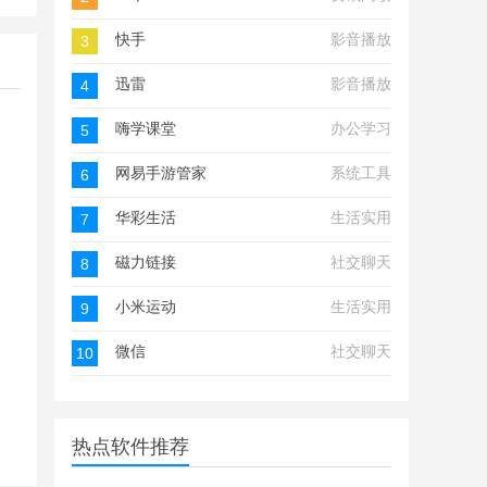
快手
影音播放
3
迅雷
影音播放
4
嗨学课堂
办公学习
5
网易手游管家
系统工具
6
华彩生活
生活实用
7
磁力链接
社交聊天
8
小米运动
生活实用
9
微信
社交聊天
10
热点软件推荐