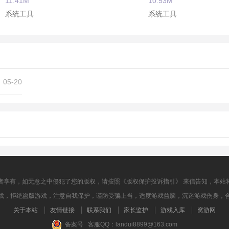
11.41M
10.53M
系统工具
系统工具
魔秀桌面
手机照片恢复大师
14.05M
14.13M
系统工具
系统工具
05-20
者享有，如无意之中侵犯了您的版权，请按照《版权保护投诉指引》 来信告知，本站
戏，拒绝盗版游戏，注意自我保护，谨防受骗上当，适度游戏益脑，沉迷游戏伤身，
关于本站
友情链接
联系我们
家长监护
游戏入库
窝游网
备案号 客服QQ：landui8899@163.com