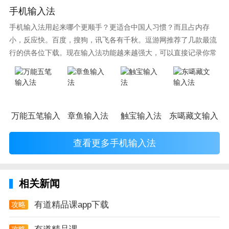
-背单词：四六级核心英语单词速记！
手机输入法
-练真题：新版四六级考试真题解析！
手机输入法用起来哪个更顺手？更适合中国人习惯？而且占内存
小，反应快。百度，搜狗，讯飞各有千秋。逗游网推荐了几款最流
-听名师：赵建昆，新东方20年功勋教师；曲根：原新
行的供各位下载。现在输入法功能越来越强大，可以直接记录你常
东方主管；王菲：原新东方写作一姐。
使用的词语，并且还有各种新鲜好玩的表情，一款好的输入法直接
影响到你的打字速度哦。
【语言学习-单词，口语，听力】
-权威外教，钟叔独创英语学习公式，零基础也能快速
万能五笔输入法
章鱼输入法
触宝输入法
东噶藏文输入法
说英语！
-英语、日语、韩语、法语等语言学习课程。
查看更多手机输入法
【考研-英语，数学，政治】
-考研英语、考研政治、考研数学在线学习、真题讲
相关新闻
解。
有道精品课app下载
攻略
【考证考级-资格考试、专业考试】
攻略