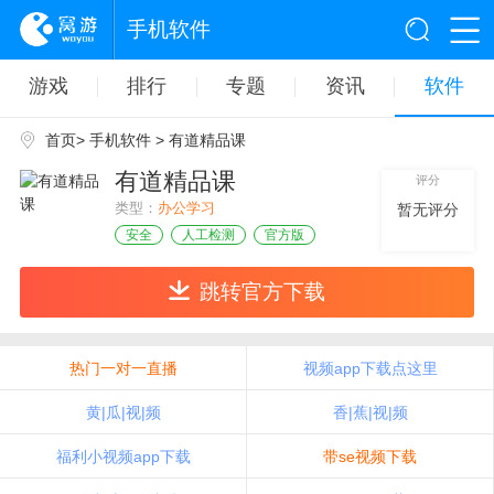
手机软件
游戏
排行
专题
资讯
软件
首页
>
手机软件
> 有道精品课
有道精品课
评分
类型：
办公学习
暂无评分
安全
人工检测
官方版
跳转官方下载
热门一对一直播
视频app下载点这里
黄|瓜|视|频
香|蕉|视|频
福利小视频app下载
带se视频下载