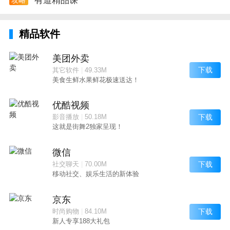
有道精品课
会计、教师资格证、公务员、托福、雅思、专四专八等
课程学习。
精品软件
有道精品课app测评
美团外卖
1、伴学上线去跟拍功能~支持录制短视频完成朗读、背
下载
其它软件
|
49.33M
诵任务~
美食生鲜水果鲜花极速送达！
2、修复了一些bug
优酷视频
下载
影音播放
|
50.18M
这就是街舞2独家呈现！
微信
下载
社交聊天
|
70.00M
移动社交、娱乐生活的新体验
京东
下载
时尚购物
|
84.10M
新人专享188大礼包