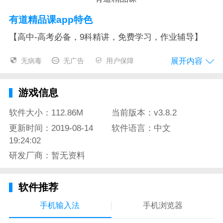
有道精品课app特色
【高中-高考必备，9科精讲，免费学习，作业辅导】
-钟平老师领衔名师团，学霸速成班！
展开内容
无病毒
无广告
用户保障
-前高考阅卷人，教你理综学习方法、高考答题技巧！
游戏信息
-17年教龄名师，高考知识点总结！
软件大小：112.86M
当前版本：v3.8.2
【初中、小学、少儿-在线学习，作业辅导】
更新时间：2019-08-14
软件语言：中文
初中数学、英语、语文、物理、化学学习辅导，中考必
19:24:02
备！
研发厂商：暂无资料
小学英语、数学、语文课程学习，作业辅导！
软件推荐
少儿英语、阅读、美术等课程学习。
手机输入法
手机浏览器
【四六级-真题，单词，听力，口语，阅读，写作】