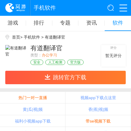
手机软件
游戏
排行
专题
资讯
软件
首页
>
手机软件
> 有道翻译官
有道翻译官
评分
类型：
办公学习
暂无评分
安全
人工检测
官方版
跳转官方下载
热门一对一直播
视频app下载点这里
黄|瓜|视|频
香|蕉|视|频
福利小视频app下载
带se视频下载