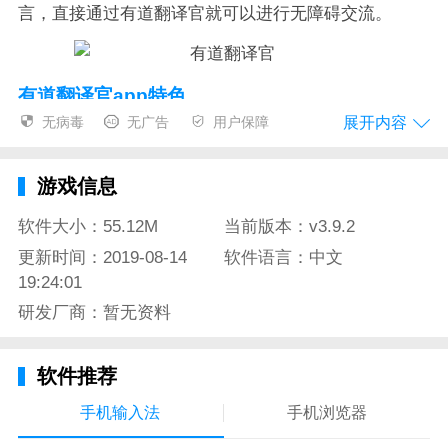
言，直接通过有道翻译官就可以进行无障碍交流。
有道翻译官app特色
展开内容
无病毒
无广告
用户保障
1，翻译语种
富含了世界上大多数国家的语言翻译，包括了英语、日
游戏信息
语、韩语、法语、俄语、西班牙语等100多种语言，覆
盖了100多个国家，出国旅游不再是梦，有了有道翻译
软件大小：55.12M
当前版本：v3.9.2
官，想去哪个国家就去哪个国家。
更新时间：2019-08-14
软件语言：中文
19:24:01
2，离线翻译
研发厂商：暂无资料
很多时候，出国旅游可能在一个地方，网络十分的差，
甚至是都没有了网络，这个时候有道翻译官还会有离线
软件推荐
翻译功能，照样能正常的进行语言翻译工作，丝毫不受
手机输入法
手机浏览器
影响。