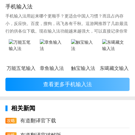
3，AR翻译
手机输入法
很多时候看到一些不懂词汇，但是这个词汇又非常的
手机输入法用起来哪个更顺手？更适合中国人习惯？而且占内存
长，或者是你不知道如何打出这些词汇，有道翻译官具
小，反应快。百度，搜狗，讯飞各有千秋。逗游网推荐了几款最流
行的供各位下载。现在输入法功能越来越强大，可以直接记录你常
有AR翻译功能，只需要将手机摄像头对准词汇，就可
使用的词语，并且还有各种新鲜好玩的表情，一款好的输入法直接
以迅速读出词汇的意思，不需要麻烦的手动输入。
影响到你的打字速度哦。
4，语音翻译
在跟外国人交流的时候，为了避免一个一个词的进行翻
万能五笔输入法
章鱼输入法
触宝输入法
东噶藏文输入法
译，可以直接使用有道翻译的语音翻译功能，直接正常
的和外国进行无障碍的语言沟通，让你当一回语言学
查看更多手机输入法
家。
有道翻译官app测评
相关新闻
有道翻译官致力成为每一个用户的好帮手，帮助你们成
有道翻译官下载
攻略
为伟大的语言学家，出国旅游不再担心和外国人沟通，
大胆放心的去说。
攻略