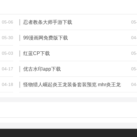
11.48M
224.00M
金融理财
金融理财
05-06
忍者教条大师手游下载
05
05-30
99漫画网免费版下载
04
05-03
红蓝CP下载
05
04-17
优古水印app下载
05
04-18
怪物猎人崛起炎王龙装备套装预览 mhr炎王龙套怎么样?
04