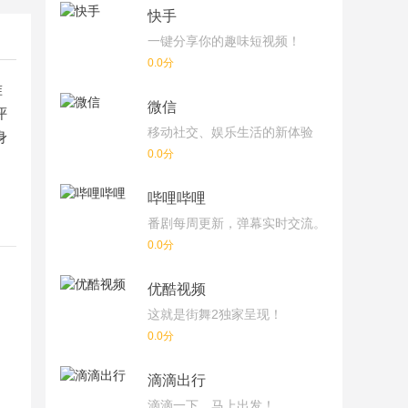
快手
一键分享你的趣味短视频！
0.0分
准
微信
评
移动社交、娱乐生活的新体验
身
0.0分
哔哩哔哩
番剧每周更新，弹幕实时交流。
0.0分
优酷视频
这就是街舞2独家呈现！
0.0分
滴滴出行
滴滴一下，马上出发！