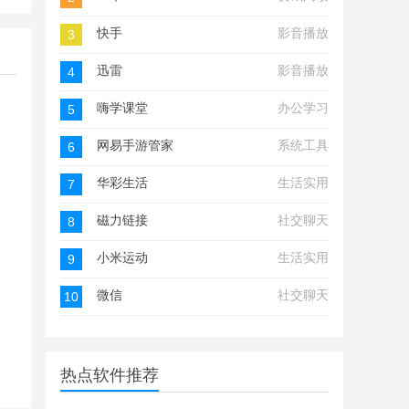
快手
影音播放
3
迅雷
影音播放
4
嗨学课堂
办公学习
5
网易手游管家
系统工具
6
华彩生活
生活实用
7
磁力链接
社交聊天
8
小米运动
生活实用
9
微信
社交聊天
10
热点软件推荐