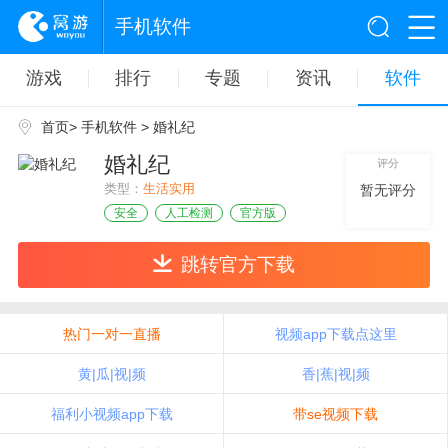
手机软件
游戏
排行
专题
资讯
软件
首页
>
手机软件
> 婚礼纪
婚礼纪
评分
类型：
生活实用
暂无评分
安全
人工检测
官方版
跳转官方下载
热门一对一直播
视频app下载点这里
黄|瓜|视|频
香|蕉|视|频
福利小视频app下载
带se视频下载