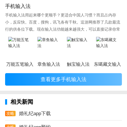
手机输入法
有。
手机输入法用起来哪个更顺手？更适合中国人习惯？而且占内存
- 美丽：婚纱照拍摄，全世界任你选：泰国蜜月旅拍，
小，反应快。百度，搜狗，讯飞各有千秋。逗游网推荐了几款最流
日本蜜月旅行，巴厘岛婚纱摄影，马尔达夫蜜月拍照，
行的供各位下载。现在输入法功能越来越强大，可以直接记录你常
浪漫蜜月胜地，海外旅拍品质保障。
使用的词语，并且还有各种新鲜好玩的表情，一款好的输入法直接
影响到你的打字速度哦。
婚礼纪app测评
想要举办一次刻苦铭心的一场婚礼吗，想要一场最完美
的婚礼吗，想要穿最美的婚纱吗，那就赶紧来下载婚礼
万能五笔输入法
章鱼输入法
触宝输入法
东噶藏文输入法
纪app吧，让你的婚礼与众不同，让你成为最闪亮的新
娘。
查看更多手机输入法
相关新闻
婚礼纪app下载
攻略
攻略