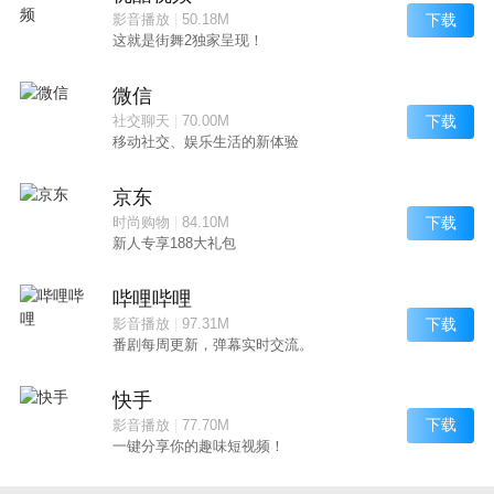
下载
影音播放
|
50.18M
这就是街舞2独家呈现！
微信
下载
社交聊天
|
70.00M
移动社交、娱乐生活的新体验
京东
下载
时尚购物
|
84.10M
新人专享188大礼包
哔哩哔哩
下载
影音播放
|
97.31M
番剧每周更新，弹幕实时交流。
快手
下载
影音播放
|
77.70M
一键分享你的趣味短视频！