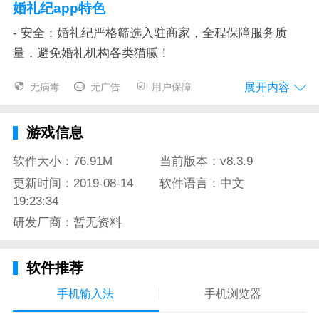
婚礼纪app特色
- 安全：婚礼纪严格筛选入驻商家，全程保障服务质
量，避免婚礼机构各类猫腻！
- 实惠：平台与商家签约，保证提供高性价比的婚礼服
展开内容
无病毒
无广告
用户保障
务。
- 真实：海量顾客真实案例，帮你更深入了解商家真实
游戏信息
水平和服务态度。
软件大小：76.91M
当前版本：v8.3.9
- 实用：提供12大结婚工具，想邀请亲朋好友就用电子
更新时间：2019-08-14
软件语言：中文
请帖，想知道备婚流程就用结婚任务，想了解黄道吉日
19:23:34
就用结婚吉日，更多工具等你来体验。
研发厂商：暂无资料
- 有趣：和百万新娘一起交流备婚经验，说说备婚心
得、晒晒婚品美图。
软件推荐
- 豪华：高端豪华车：法拉利，兰博基尼，玛莎拉蒂，
手机输入法
手机浏览器
保时捷，宾利，劳斯莱斯，宝马，奔驰，奥迪应有尽