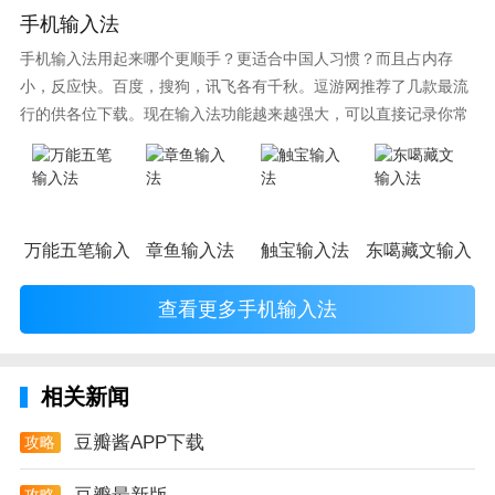
手机输入法
豆瓣App是手机上的豆瓣，这里汇聚了1亿乐享生活的生
活家，他们在豆瓣分享自己的生活经验、人生体验、购
手机输入法用起来哪个更顺手？更适合中国人习惯？而且占内存
小，反应快。百度，搜狗，讯飞各有千秋。逗游网推荐了几款最流
物见解，并以豆列的方式集合，内容涵盖书影音、美
行的供各位下载。现在输入法功能越来越强大，可以直接记录你常
食、旅行、时尚、居家、同城活动、个人提升等生活的
使用的词语，并且还有各种新鲜好玩的表情，一款好的输入法直接
方方面面，帮你发现更好的生活。
影响到你的打字速度哦。
万能五笔输入法
章鱼输入法
触宝输入法
东噶藏文输入法
查看更多手机输入法
相关新闻
豆瓣酱APP下载
攻略
攻略