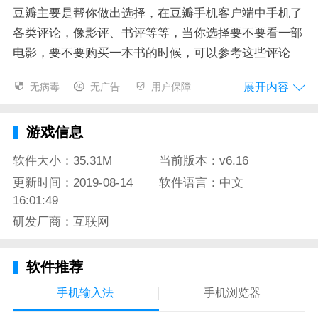
豆瓣主要是帮你做出选择，在豆瓣手机客户端中手机了
各类评论，像影评、书评等等，当你选择要不要看一部
电影，要不要购买一本书的时候，可以参考这些评论
展开内容
无病毒
无广告
用户保障
豆瓣app特色
游戏信息
- 查豆瓣评分——8800 万注册用户告诉你 1800 万个条
目中最好的那一个；
软件大小：35.31M
当前版本：v6.16
更新时间：2019-08-14
软件语言：中文
- 看豆瓣评论——肖申克的救赎，挪威的森林，Jason
16:01:49
Mraz……想了解更多，3 亿评论等你来看；
研发厂商：互联网
- 找同好/聊话题——吐槽烂片，和美剧粉猜剧情，找同
城玩伴，找到和你一样有趣的 Ta；
软件推荐
手机输入法
手机浏览器
豆瓣app测评