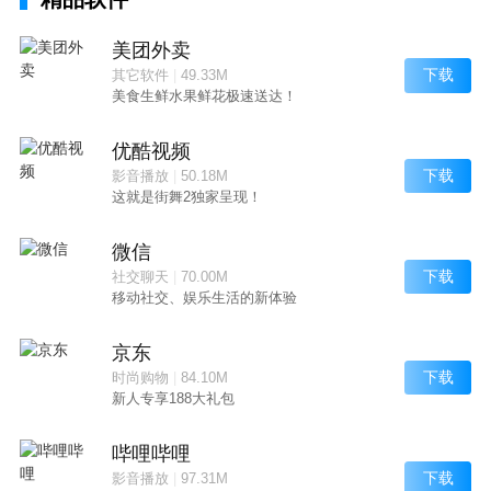
美团外卖
下载
其它软件
|
49.33M
美食生鲜水果鲜花极速送达！
优酷视频
下载
影音播放
|
50.18M
这就是街舞2独家呈现！
微信
下载
社交聊天
|
70.00M
移动社交、娱乐生活的新体验
京东
下载
时尚购物
|
84.10M
新人专享188大礼包
哔哩哔哩
下载
影音播放
|
97.31M