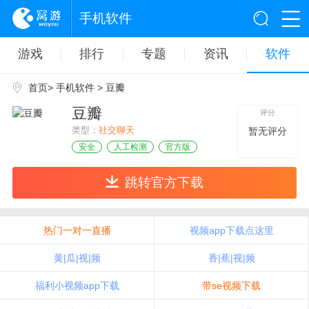
手机软件
游戏
排行
专题
资讯
软件
首页
>
手机软件
> 豆瓣
豆瓣
评分
类型：
社交聊天
暂无评分
安全
人工检测
官方版
跳转官方下载
热门一对一直播
视频app下载点这里
黄|瓜|视|频
香|蕉|视|频
福利小视频app下载
带se视频下载