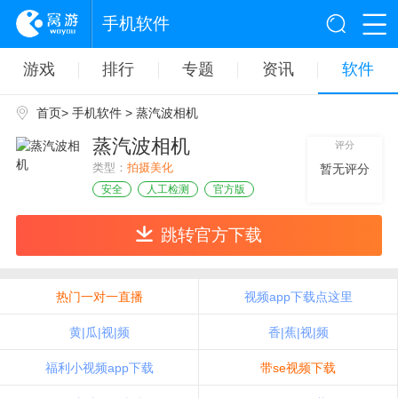
手机软件
游戏
排行
专题
资讯
软件
首页
>
手机软件
> 蒸汽波相机
蒸汽波相机
评分
类型：
拍摄美化
暂无评分
安全
人工检测
官方版
跳转官方下载
热门一对一直播
视频app下载点这里
黄|瓜|视|频
香|蕉|视|频
福利小视频app下载
带se视频下载