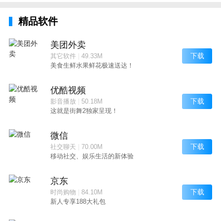
把让人眼花缭乱的元素为你进行拼凑、重整
精品软件
让你可以更轻松地融入这个浪漫又迷幻的世界
美团外卖
下载
其它软件
|
49.33M
美食生鲜水果鲜花极速送达！
优酷视频
下载
影音播放
|
50.18M
这就是街舞2独家呈现！
微信
下载
社交聊天
|
70.00M
移动社交、娱乐生活的新体验
京东
下载
时尚购物
|
84.10M
新人专享188大礼包