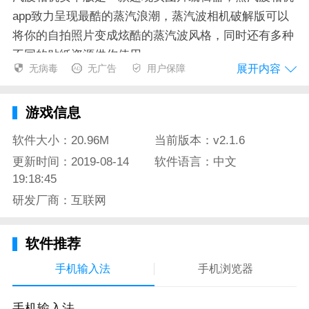
app致力呈现最酷的蒸汽浪潮，蒸汽波相机破解版可以
将你的自拍照片变成炫酷的蒸汽波风格，同时还有多种
不同的贴纸资源供你使用。
展开内容
无病毒
无广告
用户保障
蒸汽波相机app特色
游戏信息
蒸汽波相机破解版，超现实图片编辑器，打造酷炫的蒸
软件大小：20.96M
当前版本：v2.1.6
汽浪潮。
更新时间：2019-08-14
软件语言：中文
19:18:45
坐上挂满霓虹灯的时光机，带你穿梭到八、九十年代
研发厂商：互联网
在蒸汽弥漫的梦中停滞、沉浸
用已脱离肉体的真实感官，在怀旧中感受现代
软件推荐
手机输入法
手机浏览器
蒸汽波相机app测评
手机输入法