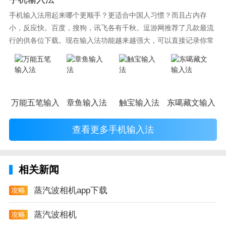
* 滤镜 / フィルター *
手机输入法用起来哪个更顺手？更适合中国人习惯？而且占内存
特别的 Lo-Fi 低保真效果
小，反应快。百度，搜狗，讯飞各有千秋。逗游网推荐了几款最流
行的供各位下载。现在输入法功能越来越强大，可以直接记录你常
仿佛瞬间穿越回80年代，看着粗糙且跳帧的录像带
使用的词语，并且还有各种新鲜好玩的表情，一款好的输入法直接
影响到你的打字速度哦。
迷醉与暗黑的幻觉，让人目眩的同时，也让人无限上瘾
* 贴纸 / スタンプ *
万能五笔输入法
章鱼输入法
触宝输入法
东噶藏文输入法
数百张蒸汽波不同风格的贴纸资源
雕塑、海豚、拼贴、80年代的街机与像素风…
查看更多手机输入法
鲜艳而迷幻的色彩，复古又丰富的元素
我们都一一都为你准备好了
相关新闻
* 模板 / フレーム *
蒸汽波相机app下载
攻略
蒸汽波相机精心为你搭配的模板
蒸汽波相机
攻略