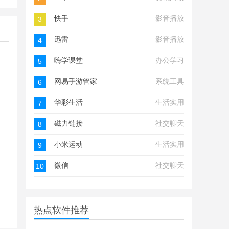
快手
影音播放
3
迅雷
影音播放
4
嗨学课堂
办公学习
5
网易手游管家
系统工具
6
华彩生活
生活实用
7
磁力链接
社交聊天
8
小米运动
生活实用
9
微信
社交聊天
10
热点软件推荐