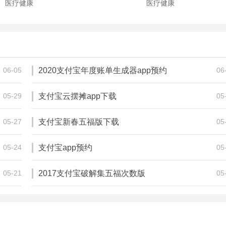
医疗健康
医疗健康
春雨医生
叮当快药
38.95M
25.97M
医疗健康
医疗健康
06-05
2020支付宝年度账单生成器app预约
06
05-29
支付宝云摆摊app下载
05
05-27
支付宝新春五福版下载
05
05-24
支付宝app预约
05
05-21
2017支付宝破解集五福次数版
05