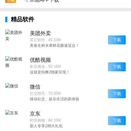
一个木函APP下载
精品软件
美团外卖
下载
其它软件
|
49.33M
美食生鲜水果鲜花极速送达！
优酷视频
下载
影音播放
|
50.18M
这就是街舞2独家呈现！
微信
下载
社交聊天
|
70.00M
移动社交、娱乐生活的新体验
京东
下载
时尚购物
|
84.10M
新人专享188大礼包