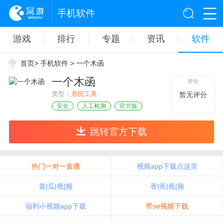
手机软件
游戏
排行
专题
资讯
软件
首页
>
手机软件
> 一个木函
一个木函
评分
类型：
系统工具
暂无评分
安全
人工检测
官方版
跳转官方下载
热门一对一直播
视频app下载点这里
黄|瓜|视|频
香|蕉|视|频
福利小视频app下载
带se视频下载