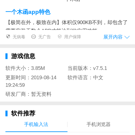
一个木函app特色
【极简在外，极致在内】体积仅900KB不到，却包含了
需要安装无数个APP才能达到的实用功能。
展开内容
无病毒
无广告
用户保障
【独一无二，极速强大】它拥有着安卓平台唯一的，且
自定义项极多的"真正意义上的"网页APP制作功能，可
游戏信息
让我们使用上一些毒瘤APP的网页安卓APP并卸载掉官
方毒瘤版，以及还有许多其它用途，如制作个人博客网
软件大小：3.85M
当前版本：v7.5.1
页版APP等，且编译之快宛若疾风扫秋叶。
更新时间：2019-08-14
软件语言：中文
19:24:59
【化繁为简，想我所想】开启应用后第一页便是收藏，
研发厂商：暂无资料
只看我们想看到的东西，摒除多余的元素。且将搜索至
于顶栏，提高浏览效率。给我们一个虽星罗棋布却窗明
软件推荐
几净的APP。
手机输入法
手机浏览器
【小巧玲珑，清新舒适】优美简练却又感到精致的界面
与交互，就像是Material与小清新碰撞出的火花，让你