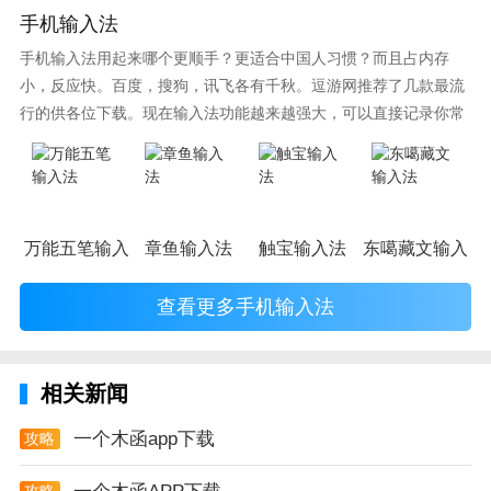
手机输入法
爱不释手。如在使用中遇见任何问题，欢迎发送邮件反
馈至我的邮箱coldsongdvl@gmail.com，我将在第一时
手机输入法用起来哪个更顺手？更适合中国人习惯？而且占内存
小，反应快。百度，搜狗，讯飞各有千秋。逗游网推荐了几款最流
间处理。
行的供各位下载。现在输入法功能越来越强大，可以直接记录你常
一个木函app测评
使用的词语，并且还有各种新鲜好玩的表情，一款好的输入法直接
影响到你的打字速度哦。
想要让你的手机与众不同吗，想要让你的手机不再下载
任何垃圾软件吗，想要感受一下手机干净的空间吗，那
就赶紧来下载一个木函app吧。
万能五笔输入法
章鱼输入法
触宝输入法
东噶藏文输入法
查看更多手机输入法
相关新闻
一个木函app下载
攻略
攻略