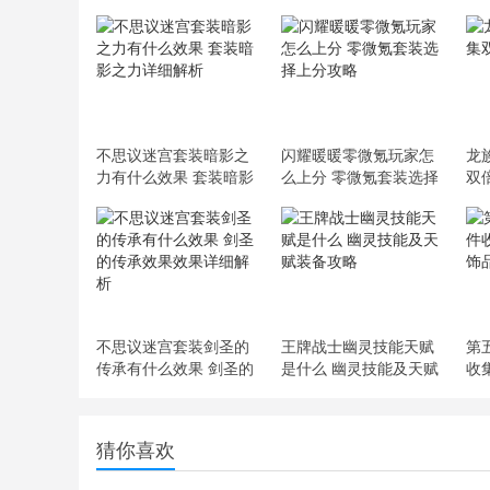
不思议迷宫套装暗影之
闪耀暖暖零微氪玩家怎
龙
力有什么效果 套装暗影
么上分 零微氪套装选择
双
之力详细解析
上分攻略
不思议迷宫套装剑圣的
王牌战士幽灵技能天赋
第
传承有什么效果 剑圣的
是什么 幽灵技能及天赋
收
传承效果效果详细解析
装备攻略
品
猜你喜欢