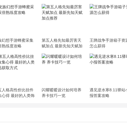
族幻想手游蜂蜜采集
第五人格先知最厉害天
王牌战争手游箱子资
倍熟练度攻略
赋加点 最新先知天赋加
怎么获得
点推荐
五人格高性价比挂件
闪耀暖暖设计如何培养
遇见逆水寒8.11驿站
集心得 最好的人类饰
养卡技巧一览
报答案攻略
获取方式