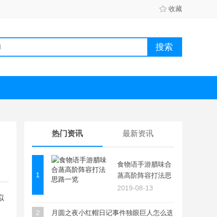
收藏
热门资讯
最新资讯
食物语手游腊味合
1
蒸高阶阵容打法思
路一览
2019-08-13
拟
2
月圆之夜小红帽日记事件独眼巨人怎么选择