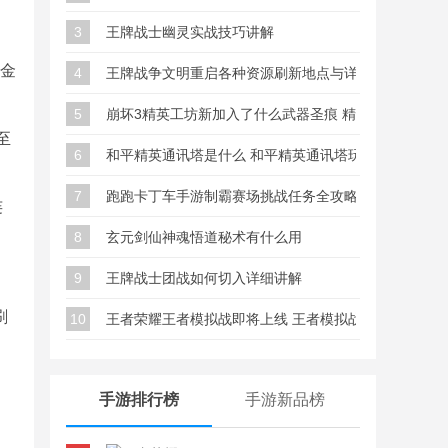
3
王牌战士幽灵实战技巧讲解
0金
4
王牌战争文明重启各种资源刷新地点与详细位置大全
5
崩坏3精英工坊新加入了什么武器圣痕 精英工坊新武器
至
6
和平精英通讯塔是什么 和平精英通讯塔玩法详细解析
7
跑跑卡丁车手游制霸赛场挑战任务全攻略
连
8
玄元剑仙神魂悟道秘术有什么用
9
王牌战士团战如何切入详细讲解
刷
10
王者荣耀王者模拟战即将上线 王者模拟战玩法介绍
手游排行榜
手游新品榜
。