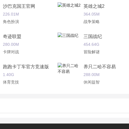
沙巴克国王官网
英雄之城2
226.01M
364.05M
角色扮演
战争策略
奇迹联盟
三国战纪
280.00M
454.64G
卡牌对战
冒险解谜
跑跑卡丁车官方竞速版
养只二哈不容易
1.40G
288.00M
体育竞技
休闲益智
北荒大陆
丧尸对决
2.61M
235.00M
角色扮演
角色扮演