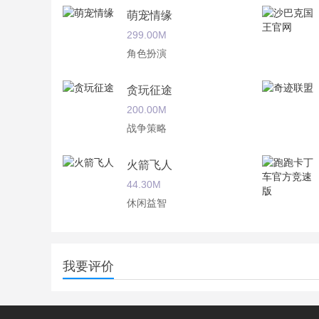
萌宠情缘
299.00M
角色扮演
贪玩征途
200.00M
战争策略
火箭飞人
44.30M
休闲益智
三国美人录
191.30M
我要评价
战争策略