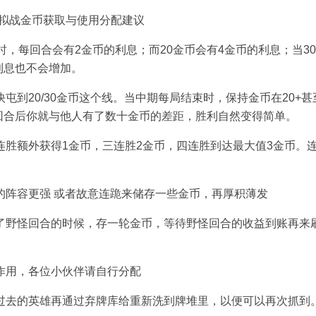
时，每回合会有2金币的利息；而20金币会有4金币的利息；当3
利息也不会增加。
到20/30金币这个线。当中期每局结束时，保持金币在20+甚
个回合后你就与他人有了数十金币的差距，胜利自然变得简单。
胜额外获得1金币，三连胜2金币，四连胜到达最大值3金币。
的阵容更强 或者故意连跪来储存一些金币，再厚积薄发
了野怪回合的时候，存一轮金币，等待野怪回合的收益到账再来
作用，各位小伙伴请自行分配
过去的英雄再通过弃牌库给重新洗到牌堆里，以便可以再次抓到