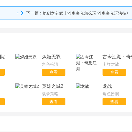
下一篇：
执剑之刻武士沙牟奢允怎么玩 沙牟奢允玩法技巧
院
炽姬无双
古今江湖：奇
角色扮演
卡牌对战
查看
查看
英雄之城2
龙战
战争策略
角色扮演
查看
查看