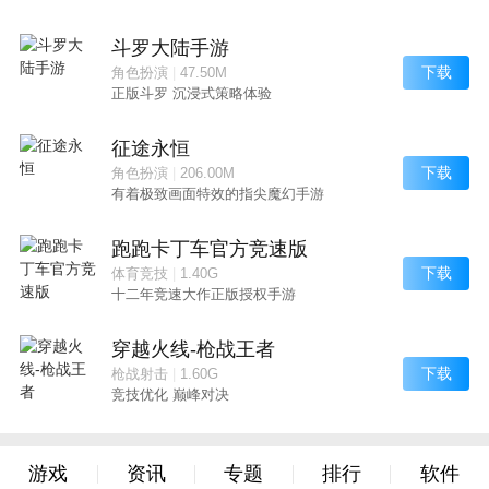
斗罗大陆手游
下载
角色扮演
|
47.50M
正版斗罗 沉浸式策略体验
征途永恒
下载
角色扮演
|
206.00M
有着极致画面特效的指尖魔幻手游
跑跑卡丁车官方竞速版
下载
体育竞技
|
1.40G
十二年竞速大作正版授权手游
穿越火线-枪战王者
下载
枪战射击
|
1.60G
竞技优化 巅峰对决
游戏
资讯
专题
排行
软件