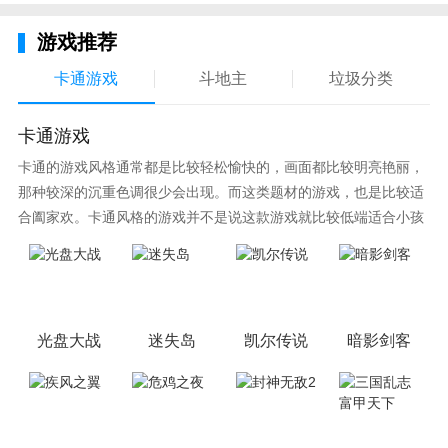
游戏推荐
卡通游戏
斗地主
垃圾分类
卡通游戏
卡通的游戏风格通常都是比较轻松愉快的，画面都比较明亮艳丽，
那种较深的沉重色调很少会出现。而这类题材的游戏，也是比较适
合阖家欢。卡通风格的游戏并不是说这款游戏就比较低端适合小孩
子玩，因为很多游戏厂商会故意把游戏中添加进入卡通元素，这也
可以说是一种勾起大家兴趣的手段！身边有好友能够在一起游戏的
小伙伴，不妨来这里挑选一两款适合的游戏与好友分享这份快乐。
光盘大战
迷失岛
凯尔传说
暗影剑客