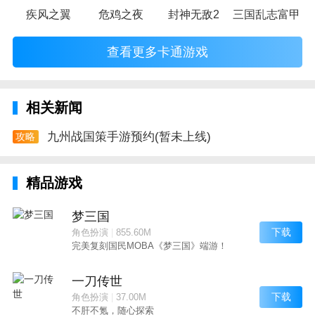
疾风之翼
危鸡之夜
封神无敌2
三国乱志富甲天
查看更多卡通游戏
相关新闻
九州战国策手游预约(暂未上线)
攻略
精品游戏
梦三国
下载
角色扮演
|
855.60M
完美复刻国民MOBA《梦三国》端游！
一刀传世
下载
角色扮演
|
37.00M
不肝不氪，随心探索