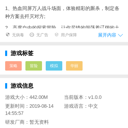
1、热血同屏万人战斗场面，体验精彩的厮杀，制定各
种方案去歼灭对方;
2、高度自由的探索冒险，让你尽情的闯荡着辽阔的土
展开内容
无病毒
无广告
用户保障
地，在这里不断开创属于自己的奇迹;
3、建立坚固的城池建设，加强自身的防御，坚守阵
游戏标签
营，不让别国严重侵犯。
策略
冒险
模拟
华丽
九州战国策手游测评
1、华丽的战斗场面，让我的视觉产生了窒息的炸裂
游戏信息
感，绚丽的光芒十分的耀眼;
游戏大小：442.00M
当前版本：v1.0.0
2、游戏的操作十分的简单，很快就能够上手的战斗模
更新时间：2019-08-14
游戏语言：中文
拟，让你快速畅爽激情的体验;
14:55:57
3、轻松的挂机系统，让你在线下也可以获取超多的收
研发厂商：暂无资料
益，享受快速升级的极致快感。