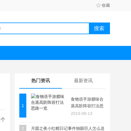
收藏
热门资讯
最新资讯
食物语手游腊味合
1
蒸高阶阵容打法思
路一览
2019-08-13
这个
2
月圆之夜小红帽日记事件独眼巨人怎么选择