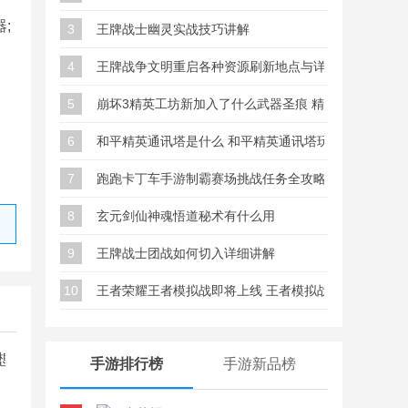
;
3
王牌战士幽灵实战技巧讲解
4
王牌战争文明重启各种资源刷新地点与详细位置大全
5
崩坏3精英工坊新加入了什么武器圣痕 精英工坊新武器
6
和平精英通讯塔是什么 和平精英通讯塔玩法详细解析
7
跑跑卡丁车手游制霸赛场挑战任务全攻略
8
玄元剑仙神魂悟道秘术有什么用
领取方式
9
王牌战士团战如何切入详细讲解
10
王者荣耀王者模拟战即将上线 王者模拟战玩法介绍
想江湖
手游排行榜
手游新品榜