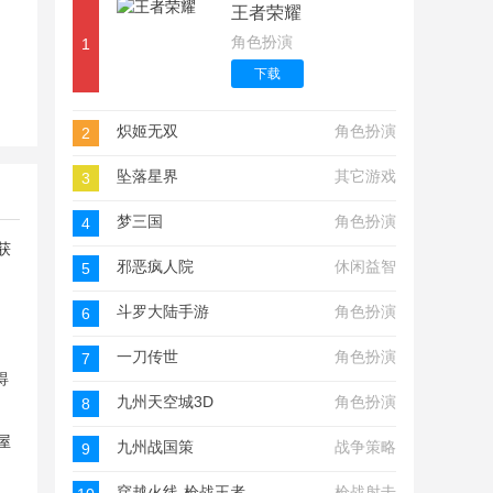
王者荣耀
角色扮演
1
下载
炽姬无双
角色扮演
2
坠落星界
其它游戏
3
梦三国
角色扮演
4
邪恶疯人院
休闲益智
5
斗罗大陆手游
角色扮演
6
一刀传世
角色扮演
7
得
九州天空城3D
角色扮演
8
九州战国策
战争策略
9
穿越火线-枪战王者
枪战射击