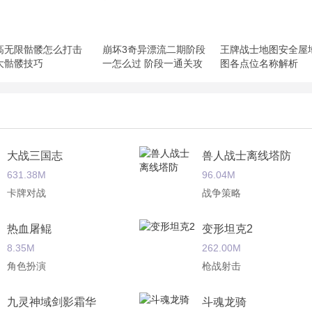
高无限骷髅怎么打击
崩坏3奇异漂流二期阶段
王牌战士地图安全屋
大骷髅技巧
一怎么过 阶段一通关攻
图各点位名称解析
略
大战三国志
兽人战士离线塔防
631.38M
96.04M
卡牌对战
战争策略
热血屠鲲
变形坦克2
8.35M
262.00M
角色扮演
枪战射击
九灵神域剑影霜华
斗魂龙骑