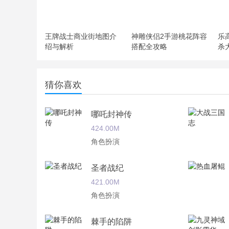
王牌战士商业街地图介
神雕侠侣2手游桃花阵容
乐
绍与解析
搭配全攻略
杀
猜你喜欢
哪吒封神传
424.00M
角色扮演
圣者战纪
421.00M
角色扮演
棘手的陷阱