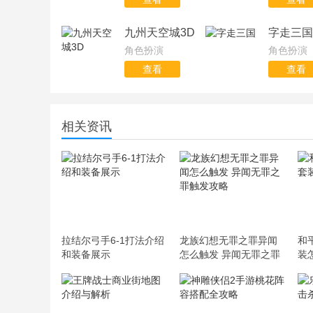
九州天空城3D
字走三国
角色扮演
角色扮演
查看
查看
相关资讯
拉结尔弓手6-1打法介绍
龙族幻想无罪之罪异闻
和
和装备展示
怎么触发 异闻无罪之罪
装
触发攻略