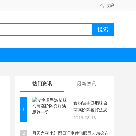
收藏
热门资讯
最新资讯
食物语手游腊味合
1
蒸高阶阵容打法思
路一览
2019-08-13
2
月圆之夜小红帽日记事件独眼巨人怎么选择