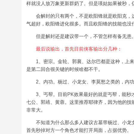
样就没人放万象更新群奶了。但是瑛姑如果被秒，
会解封的只有两个，不是欧阳锋就是欧阳克，
气超好，欧阳锋进化很多。而且欧阳锋的技能也没
但是解封还是建议带一个，不管怎样有备无患
最后说输出，首先目前侠客输出分几种：
1、密宗。金轮、郭襄、达尔巴都是这种，上
是第二回合很关键的时候啥都不干。
2、内功。杨过、小龙女、李莫愁之类的，内
3、丐帮。目前PK效果最好的就是丐帮，能
七公、郭靖、黄蓉。这里推荐耶律齐，因为他的技
非常大。
不知道为什么那么多人建议古墓带杨过、小龙
首先秒掉对方一个角色才能打开局面，占据优势。