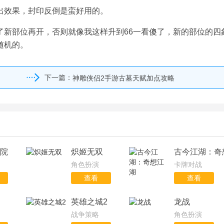
出效果，封印反倒是蛮好用的。
了新部位再开，否则就像我这样升到66一看傻了，新的部位的四
随机的。
下一篇：
神雕侠侣2手游古墓天赋加点攻略
院
炽姬无双
古今江湖：奇
角色扮演
卡牌对战
查看
查看
英雄之城2
龙战
战争策略
角色扮演