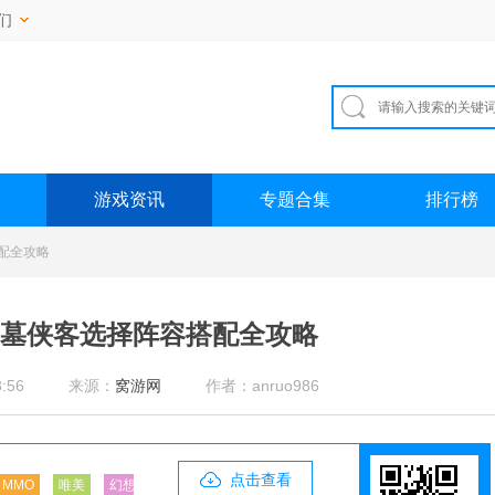
们
游戏资讯
专题合集
排行榜
配全攻略
古墓侠客选择阵容搭配全攻略
:56
来源：
窝游网
作者：anruo986
点击查看
MMO
唯美
幻想