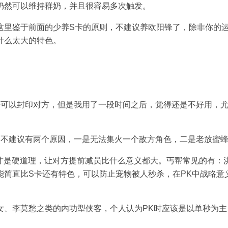
仍然可以维持群奶，并且很容易多次触发。
这里鉴于前面的少养S卡的原则，不建议养欧阳锋了，除非你的
什么太大的特色。
。
来可以封印对方，但是我用了一段时间之后，觉得还是不好用，
功不建议有两个原因，一是无法集火一个敌方角色，二是老放蜜
秒才是硬道理，让对方提前减员比什么意义都大。丐帮常见的有：
能简直比S卡还有特色，可以防止宠物被人秒杀，在PK中战略意
女、李莫愁之类的内功型侠客，
个人认为PK时应该是以单秒为主