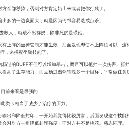
对方全部秒掉，否则对方肯定奶上来或者把你打残了。
输出多的一边赢面大，就是因为丐帮容易造成点杀。
不去救人，就放不出群奶，除非死的是瑛姑。
只有上阵的坐骑管制才能生效，后面发现即使不上阵也可以。这
治疗，来搭配坐骑技能了。
为杨过的BUFF不但可以增加暴击，而且可以抵挡一次伤害。抵
大提高了生存能力。而且杨过黯然销魂多一个目标，平常做任务
，目前来看是最强的，
用此类卡相当于减少了治疗的压力。
行输出和降低封印，一开始我觉得比较厉害，后面发现这个技能
常会对对方主角降低封印强度，而对方并不是桃花。慈恩同理。