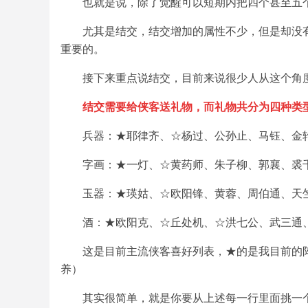
也就是说，除了觉醒可以短期内把四个甚至五
尤其是结交，结交增加的属性不少，但是却没
重要的。
接下来重点说结交，目前来说很少人从这个角
结交需要给侠客送礼物，而礼物共分为四种类
兵器：★耶律齐、☆杨过、公孙止、马钰、金
字画：★一灯、☆黄药师、朱子柳、郭襄、裘
玉器：★瑛姑、☆欧阳锋、黄蓉、周伯通、天
酒：★欧阳克、☆丘处机、☆洪七公、武三通
这是目前主流侠客喜好列表，★的是我目前的
养）
其实很简单，就是你要从上述每一行里面挑一