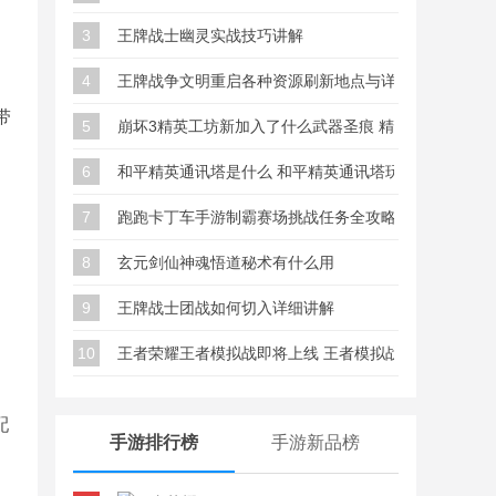
3
王牌战士幽灵实战技巧讲解
4
王牌战争文明重启各种资源刷新地点与详细位置大全
带
5
崩坏3精英工坊新加入了什么武器圣痕 精英工坊新武器
6
和平精英通讯塔是什么 和平精英通讯塔玩法详细解析
7
跑跑卡丁车手游制霸赛场挑战任务全攻略
8
玄元剑仙神魂悟道秘术有什么用
9
王牌战士团战如何切入详细讲解
10
王者荣耀王者模拟战即将上线 王者模拟战玩法介绍
配
手游排行榜
手游新品榜