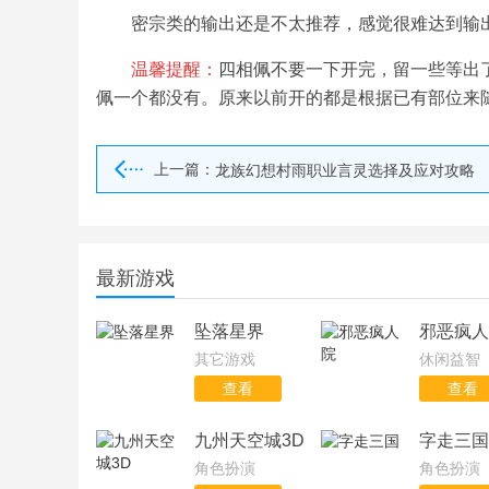
密宗类的输出还是不太推荐，感觉很难达到输
温馨提醒：
四相佩不要一下开完，留一些等出
佩一个都没有。原来以前开的都是根据已有部位来
上一篇：
龙族幻想村雨职业言灵选择及应对攻略
最新游戏
坠落星界
邪恶疯人
其它游戏
休闲益智
查看
查看
九州天空城3D
字走三国
角色扮演
角色扮演