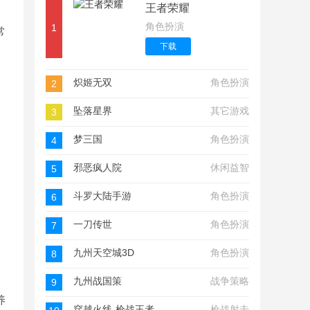
王者荣耀
角色扮演
1
常
下载
炽姬无双
角色扮演
2
坠落星界
其它游戏
3
梦三国
角色扮演
4
邪恶疯人院
休闲益智
5
斗罗大陆手游
角色扮演
6
一刀传世
角色扮演
7
九州天空城3D
角色扮演
8
九州战国策
战争策略
9
养
穿越火线-枪战王者
枪战射击