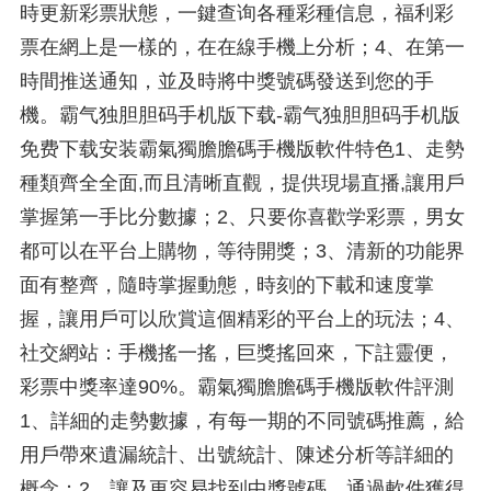
時更新彩票狀態，一鍵查询各種彩種信息，福利彩
票在網上是一樣的，在在線手機上分析；4、在第一
時間推送通知，並及時將中獎號碼發送到您的手
機。霸气独胆胆码手机版下载-霸气独胆胆码手机版
免费下载安装霸氣獨膽膽碼手機版軟件特色1、走勢
種類齊全全面,而且清晰直觀，提供現場直播,讓用戶
掌握第一手比分數據；2、只要你喜歡学彩票，男女
都可以在平台上購物，等待開獎；3、清新的功能界
面有整齊，隨時掌握動態，時刻的下載和速度掌
握，讓用戶可以欣賞這個精彩的平台上的玩法；4、
社交網站：手機搖一搖，巨獎搖回來，下註靈便，
彩票中獎率達90%。霸氣獨膽膽碼手機版軟件評測
1、詳細的走勢數據，有每一期的不同號碼推薦，給
用戶帶來遺漏統計、出號統計、陳述分析等詳細的
概念；2、讓及更容易找到中獎號碼，通過軟件獲得