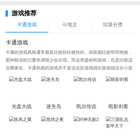
游戏推荐
卡通游戏
斗地主
垃圾分类
卡通游戏
卡通的游戏风格通常都是比较轻松愉快的，画面都比较明亮艳丽，
那种较深的沉重色调很少会出现。而这类题材的游戏，也是比较适
合阖家欢。卡通风格的游戏并不是说这款游戏就比较低端适合小孩
子玩，因为很多游戏厂商会故意把游戏中添加进入卡通元素，这也
可以说是一种勾起大家兴趣的手段！身边有好友能够在一起游戏的
小伙伴，不妨来这里挑选一两款适合的游戏与好友分享这份快乐。
光盘大战
迷失岛
凯尔传说
暗影剑客