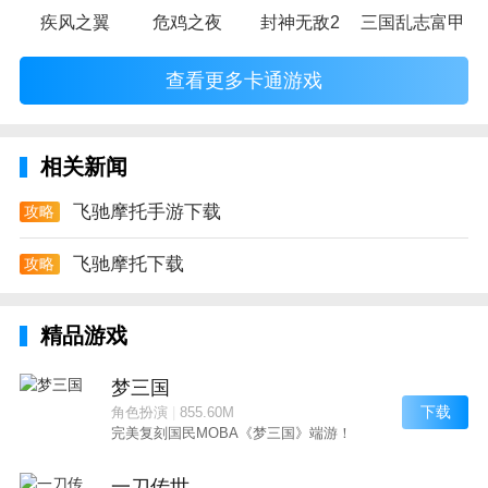
疾风之翼
危鸡之夜
封神无敌2
三国乱志富甲天
查看更多卡通游戏
相关新闻
飞驰摩托手游下载
攻略
飞驰摩托下载
攻略
精品游戏
梦三国
下载
角色扮演
|
855.60M
完美复刻国民MOBA《梦三国》端游！
一刀传世