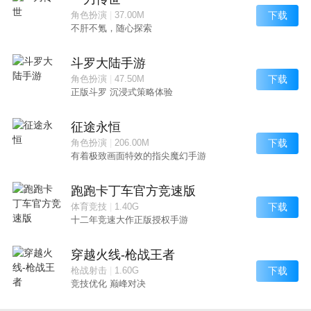
下载
角色扮演
|
37.00M
不肝不氪，随心探索
斗罗大陆手游
下载
角色扮演
|
47.50M
正版斗罗 沉浸式策略体验
征途永恒
下载
角色扮演
|
206.00M
有着极致画面特效的指尖魔幻手游
跑跑卡丁车官方竞速版
下载
体育竞技
|
1.40G
十二年竞速大作正版授权手游
穿越火线-枪战王者
下载
枪战射击
|
1.60G
竞技优化 巅峰对决