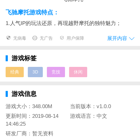
飞驰摩托游戏特点：
1.人气IP的玩法还原，再现越野摩托的独特魅力；
2.高清细腻的游戏场景，Unity3D实时渲染；
展开内容
无病毒
无广告
用户保障
3.简单易上手的操作模式，充分感受激情魅力；
游戏标签
4.经典与创新的元素交汇，为你带来沉浸式的游戏体
验。
经典
3D
竞技
休闲
飞驰摩托游戏评价：
游戏信息
在官方制作组对人气向竞速游戏越野摩托惊醒高清移植
后，它以另一种形式与我们见面，Unity3D的实时渲染
游戏大小：348.00M
当前版本：v1.0.0
使得游戏场景变得更为高清细腻，对视觉带来纯净的感
更新时间：2019-08-14
游戏语言：中文
官，魔性十足的玩法和简单易上手的操作模式让你迅速
14:46:25
领会飞驰摩托的独特魅力！
研发厂商：暂无资料