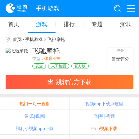
手机游戏
首页
游戏
排行
专题
资讯
首页
>
手机游戏
> 飞驰摩托
飞驰摩托
评分
类型：
体育竞技
暂无评分
安全
人工检测
官方版
跳转官方下载
热门一对一直播
视频app下载点这里
黄|瓜|视|频
香|蕉|视|频
福利小视频app下载
带se视频下载