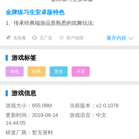
金牌练习生安卓版特色
1、传承经典端游品质熟悉的炫舞玩法;
2、丰富的人物装扮造型韩流日系多种风格;
展开内容
无病毒
无广告
用户保障
3、跟随着音乐的节奏不断的跳舞获得高分;
游戏标签
4、完成各种音乐挑战模式解锁全新角色和皮肤;
角色
经典
竞技
卡通
金牌练习生安卓版测评
金牌练习生安卓版一款酷炫卡通画风打造的模拟手指跳
游戏信息
舞类的竞技游戏，这款游戏和当年火爆全网的劲舞团的
玩法十分的类似，以绝对的反应能力和手速，不断的去
游戏大小：655.09M
当前版本：v2.0.1078
完成每首歌曲的关卡任务，以正确的手法来跟随着游戏
更新时间：2019-08-14
游戏语言：中文
的节奏，让你的角色可以在舞池中大放光彩，享受跳舞
14:44:05
带来的无线激情，不断的提升自己的能力，实现你的终
研发厂商：暂无资料
极舞王的目标哦!