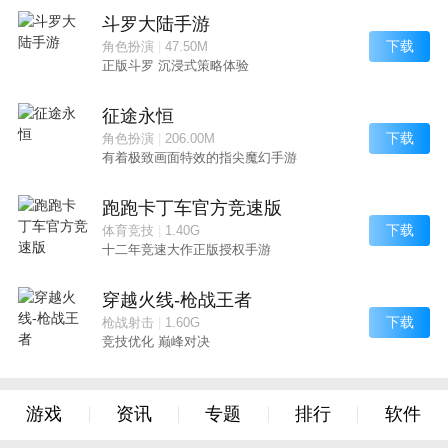
斗罗大陆手游
下载
角色扮演
|
47.50M
正版斗罗 沉浸式策略体验
征途永恒
下载
角色扮演
|
206.00M
有着极致画面特效的指尖魔幻手游
跑跑卡丁车官方竞速版
下载
体育竞技
|
1.40G
十二年竞速大作正版授权手游
穿越火线-枪战王者
下载
枪战射击
|
1.60G
竞技优化 巅峰对决
游戏
资讯
专题
排行
软件