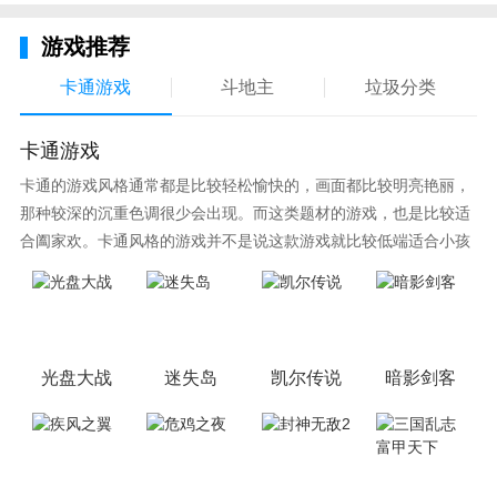
游戏推荐
卡通游戏
斗地主
垃圾分类
卡通游戏
卡通的游戏风格通常都是比较轻松愉快的，画面都比较明亮艳丽，
那种较深的沉重色调很少会出现。而这类题材的游戏，也是比较适
合阖家欢。卡通风格的游戏并不是说这款游戏就比较低端适合小孩
子玩，因为很多游戏厂商会故意把游戏中添加进入卡通元素，这也
可以说是一种勾起大家兴趣的手段！身边有好友能够在一起游戏的
小伙伴，不妨来这里挑选一两款适合的游戏与好友分享这份快乐。
光盘大战
迷失岛
凯尔传说
暗影剑客