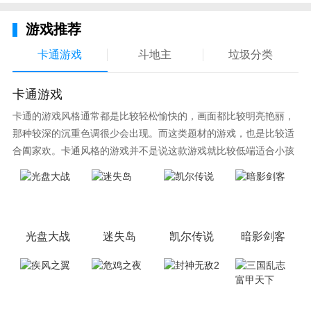
游戏推荐
卡通游戏
斗地主
垃圾分类
卡通游戏
卡通的游戏风格通常都是比较轻松愉快的，画面都比较明亮艳丽，
那种较深的沉重色调很少会出现。而这类题材的游戏，也是比较适
合阖家欢。卡通风格的游戏并不是说这款游戏就比较低端适合小孩
子玩，因为很多游戏厂商会故意把游戏中添加进入卡通元素，这也
可以说是一种勾起大家兴趣的手段！身边有好友能够在一起游戏的
小伙伴，不妨来这里挑选一两款适合的游戏与好友分享这份快乐。
光盘大战
迷失岛
凯尔传说
暗影剑客