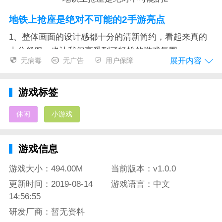
地铁上抢座是绝对不可能的2手游亮点
1、整体画面的设计感都十分的清新简约，看起来真的
十分舒服，也让我们享受到了轻松的游戏氛围;
展开内容
无病毒
无广告
用户保障
2、延续了一贯的趣味搞笑和幽默，给我们展现了一幅
又一幅画风清奇的剧情内容;
游戏标签
3、游戏的灵感设计来源于我们的生活，里面会出现很
休闲
小游戏
多生活中的日常情况。
地铁上抢座是绝对不可能的2手游测评
游戏信息
这是一款通过夸张怪诞幽默风趣的描述手法向我们讽刺
游戏大小：494.00M
当前版本：v1.0.0
了社会上一些不文明的现象，在感受到这些抓狂事情背
后的同时，有时候也会深深的反应到自己的身上，游戏
更新时间：2019-08-14
游戏语言：中文
14:56:55
会带给我们深刻又另类的体验。
研发厂商：暂无资料