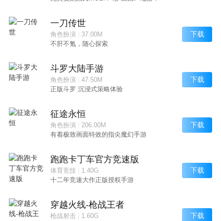
一刀传世
下载
角色扮演
|
37.00M
不肝不氪，随心探索
斗罗大陆手游
下载
角色扮演
|
47.50M
正版斗罗 沉浸式策略体验
征途永恒
下载
角色扮演
|
206.00M
有着极致画面特效的指尖魔幻手游
跑跑卡丁车官方竞速版
下载
体育竞技
|
1.40G
十二年竞速大作正版授权手游
穿越火线-枪战王者
下载
枪战射击
|
1.60G