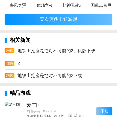
疾风之翼
危鸡之夜
封神无敌2
三国乱志富甲天
查看更多卡通游戏
相关新闻
地铁上抢座是绝对不可能的2手机版下载
攻略
2
攻略
地铁上抢座是绝对不可能的2下载
攻略
精品游戏
梦三国
下载
角色扮演
|
855.60M
完美复刻国民MOBA《梦三国》端游！