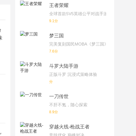
王者荣耀
全球首款5V5英雄公平对战手游
9.1分
验
梦三国
味
完美复刻国民MOBA《梦三国》端游！
7.6分
斗罗大陆手游
正版斗罗 沉浸式策略体验
分
一刀传世
不肝不氪，随心探索
8.9分
穿越火线-枪战王者
九
竞技优化 巅峰对决