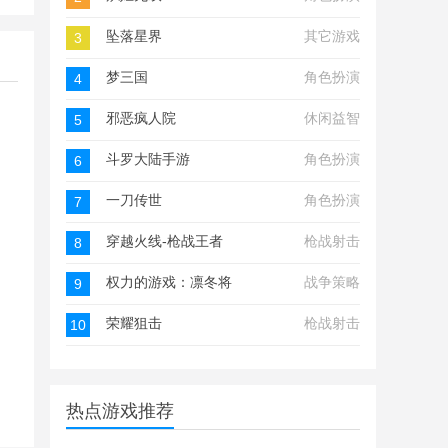
坠落星界
其它游戏
3
梦三国
角色扮演
4
邪恶疯人院
休闲益智
5
斗罗大陆手游
角色扮演
6
一刀传世
角色扮演
7
穿越火线-枪战王者
枪战射击
8
权力的游戏：凛冬将至
战争策略
9
荣耀狙击
枪战射击
10
热点游戏推荐