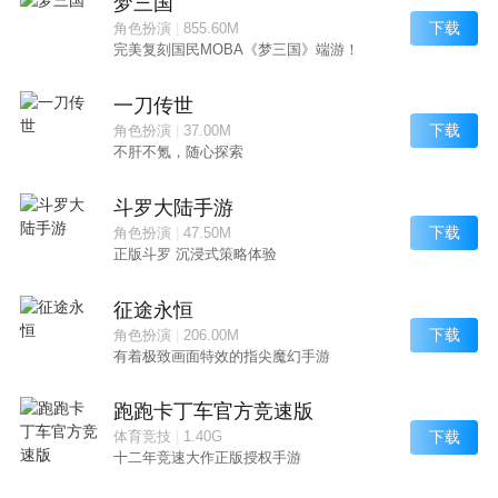
梦三国
下载
角色扮演
|
855.60M
完美复刻国民MOBA《梦三国》端游！
一刀传世
下载
角色扮演
|
37.00M
不肝不氪，随心探索
斗罗大陆手游
下载
角色扮演
|
47.50M
正版斗罗 沉浸式策略体验
征途永恒
下载
角色扮演
|
206.00M
有着极致画面特效的指尖魔幻手游
跑跑卡丁车官方竞速版
下载
体育竞技
|
1.40G
十二年竞速大作正版授权手游