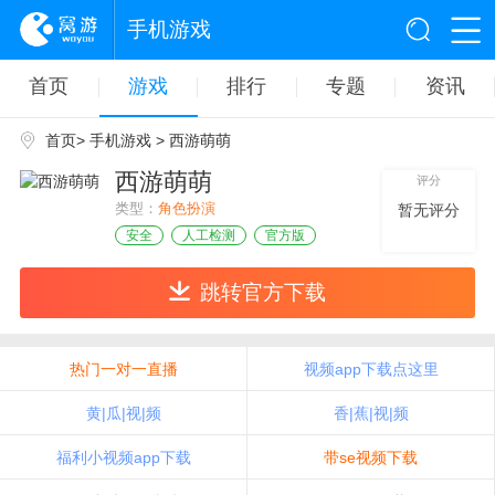
手机游戏
首页
游戏
排行
专题
资讯
首页
>
手机游戏
> 西游萌萌
西游萌萌
评分
类型：
角色扮演
暂无评分
安全
人工检测
官方版
跳转官方下载
热门一对一直播
视频app下载点这里
黄|瓜|视|频
香|蕉|视|频
福利小视频app下载
带se视频下载