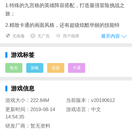
1.特殊的九宫格的英雄阵容搭配，打造最强冒险挑战之
旅；
2.精致卡通的画面风格，还有超级炫酷华丽的技能特
效；
展开内容
无病毒
无广告
用户保障
3.感受最华丽的视觉盛宴，发现游戏之中的更多的乐
趣。
游戏标签
西游萌萌官方简介：
角色
策略
冒险
卡通
为你带来的是一个不同的世界冒险，见识到一个独特的
中国神话体系世界之中的挑战，在这里能为你展现出各
游戏信息
种各样不同的特殊冒险模式的挑战，各种经典的神话西
游戏大小：222.84M
当前版本：v20190612
游世界之中的人物与角色任你的自由收集，搭配你特殊
的九宫格战斗模式展现出一个最新的华丽西游冒险。
更新时间：2019-08-14
游戏语言：中文
14:54:35
研发厂商：暂无资料