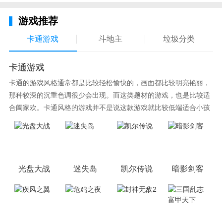
游戏推荐
卡通游戏
斗地主
垃圾分类
卡通游戏
卡通的游戏风格通常都是比较轻松愉快的，画面都比较明亮艳丽，
那种较深的沉重色调很少会出现。而这类题材的游戏，也是比较适
合阖家欢。卡通风格的游戏并不是说这款游戏就比较低端适合小孩
子玩，因为很多游戏厂商会故意把游戏中添加进入卡通元素，这也
可以说是一种勾起大家兴趣的手段！身边有好友能够在一起游戏的
小伙伴，不妨来这里挑选一两款适合的游戏与好友分享这份快乐。
光盘大战
迷失岛
凯尔传说
暗影剑客