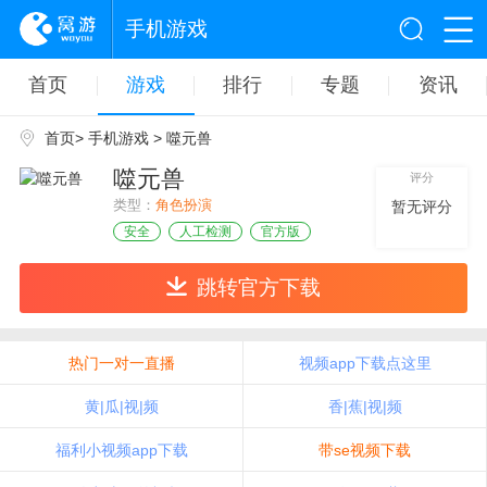
手机游戏
首页
游戏
排行
专题
资讯
首页
>
手机游戏
> 噬元兽
噬元兽
评分
类型：
角色扮演
暂无评分
安全
人工检测
官方版
跳转官方下载
热门一对一直播
视频app下载点这里
黄|瓜|视|频
香|蕉|视|频
福利小视频app下载
带se视频下载