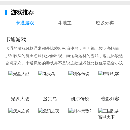
游戏推荐
卡通游戏
斗地主
垃圾分类
卡通游戏
卡通的游戏风格通常都是比较轻松愉快的，画面都比较明亮艳丽，
那种较深的沉重色调很少会出现。而这类题材的游戏，也是比较适
合阖家欢。卡通风格的游戏并不是说这款游戏就比较低端适合小孩
子玩，因为很多游戏厂商会故意把游戏中添加进入卡通元素，这也
可以说是一种勾起大家兴趣的手段！身边有好友能够在一起游戏的
小伙伴，不妨来这里挑选一两款适合的游戏与好友分享这份快乐。
光盘大战
迷失岛
凯尔传说
暗影剑客