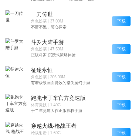
一刀传世
下载
角色扮演
|
37.00M
不肝不氪，随心探索
斗罗大陆手游
下载
角色扮演
|
47.50M
正版斗罗 沉浸式策略体验
征途永恒
下载
角色扮演
|
206.00M
有着极致画面特效的指尖魔幻手游
跑跑卡丁车官方竞速版
下载
体育竞技
|
1.40G
十二年竞速大作正版授权手游
穿越火线-枪战王者
下载
枪战射击
|
1.60G