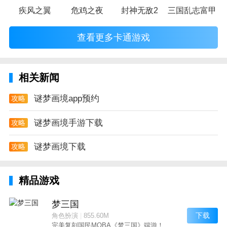
疾风之翼
危鸡之夜
封神无敌2
三国乱志富甲天
查看更多卡通游戏
相关新闻
谜梦画境app预约
攻略
谜梦画境手游下载
攻略
谜梦画境下载
攻略
精品游戏
梦三国
下载
角色扮演
|
855.60M
完美复刻国民MOBA《梦三国》端游！