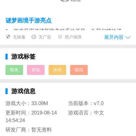
谜梦画境手游亮点
1、游戏采用了清新唯美的手绘画风，为我们描绘了一
展开内容
无病毒
无广告
用户保障
幅充满了五彩缤纷的童话世界，让我们在这里可以享受
到自由的冒险旅程;
游戏标签
2、各种奇怪的梦境，在里面发生的一系列怪异现象，
我们需要寻找不同的线索，不断分析每一个过程和谜
唯美
冒险
休闲
模拟
题，揭开背后隐藏的真相;
3、这是一款关于解谜类的冒险手游，主角被梦境缠
游戏信息
绕，他走不出这个奇怪的地方，不断的在封闭的空间当
游戏大小：33.09M
当前版本：v7.0
中游历，只有找到解开谜题的钥匙，才可以逃出这个神
更新时间：2019-08-14
游戏语言：中文
秘的世界。
14:54:24
研发厂商：暂无资料
谜梦画境手游测评