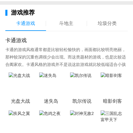
游戏推荐
1、每一段梦境，都是我们必经的旅程，这些在路途中
发生的奇怪现象，也预示着我们在未来的人生中将要面
卡通游戏
斗地主
垃圾分类
对的各种困惑和艰险，但是不要怕，不管前方有多少的
荆棘，等待着我们的，都不会是绝望的胡同;
卡通游戏
卡通的游戏风格通常都是比较轻松愉快的，画面都比较明亮艳丽，
2、这里还有着各种各样的怪异谜题，带我们反复兜
那种较深的沉重色调很少会出现。而这类题材的游戏，也是比较适
转，进入了迷宫般的世界，让我们通过不断的探索，去
合阖家欢。卡通风格的游戏并不是说这款游戏就比较低端适合小孩
发现这个世界的美丽所在，领悟到人生的真谛。
子玩，因为很多游戏厂商会故意把游戏中添加进入卡通元素，这也
可以说是一种勾起大家兴趣的手段！身边有好友能够在一起游戏的
小伙伴，不妨来这里挑选一两款适合的游戏与好友分享这份快乐。
光盘大战
迷失岛
凯尔传说
暗影剑客