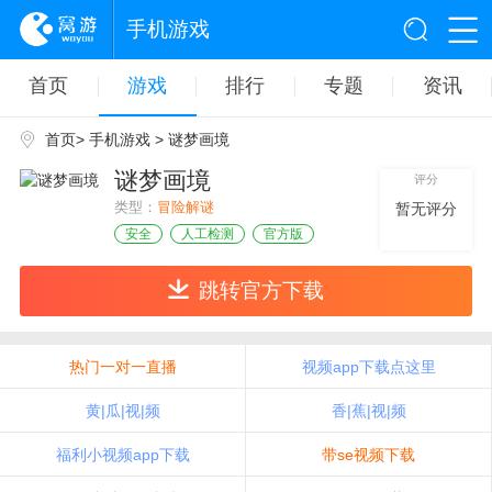
手机游戏
首页
游戏
排行
专题
资讯
首页
>
手机游戏
> 谜梦画境
谜梦画境
评分
类型：
冒险解谜
暂无评分
安全
人工检测
官方版
跳转官方下载
热门一对一直播
视频app下载点这里
黄|瓜|视|频
香|蕉|视|频
福利小视频app下载
带se视频下载