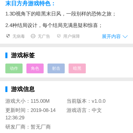
末日方舟游戏特色：
1.
3D视角下的暗黑末日风，一段别样的恐怖之旅；
2.
4种结局设计，每个结局充满悬疑和惊喜；
展开内容
无病毒
无广告
用户保障
3.
30小时以上的游戏时长，可持久的游戏体验；
4.
35个城市大场景，安全区与毒气区共存；
游戏标签
末日方舟游戏评测：
动作
角色
射击
暗黑
这是一款国产良心的角色扮演游戏，游戏中存在各种玩
法，解谜、射击、剧情等等，游戏将这几种模式完美融
游戏信息
合，给玩家带来一种全新的游戏体验，精致的画面表
现，惊悚的音乐，层层深入的剧情走向，带给玩家身临
游戏大小：115.00M
当前版本：v1.0.0
其境的游玩体验。
更新时间：2019-08-14
游戏语言：中文
12:36:29
研发厂商：暂无厂商