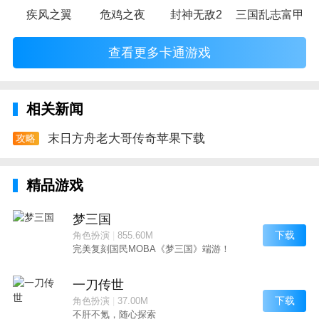
疾风之翼
危鸡之夜
封神无敌2
三国乱志富甲天
查看更多卡通游戏
相关新闻
末日方舟老大哥传奇苹果下载
攻略
精品游戏
梦三国
下载
角色扮演
|
855.60M
完美复刻国民MOBA《梦三国》端游！
一刀传世
下载
角色扮演
|
37.00M
不肝不氪，随心探索