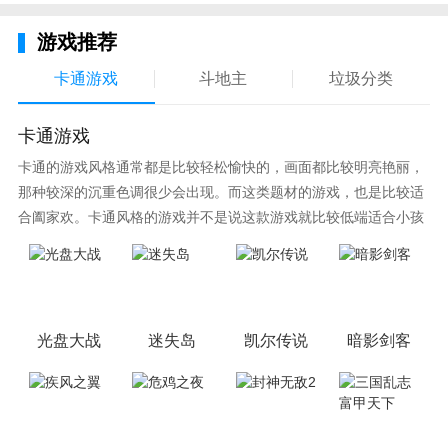
游戏推荐
卡通游戏
斗地主
垃圾分类
卡通游戏
卡通的游戏风格通常都是比较轻松愉快的，画面都比较明亮艳丽，
那种较深的沉重色调很少会出现。而这类题材的游戏，也是比较适
合阖家欢。卡通风格的游戏并不是说这款游戏就比较低端适合小孩
子玩，因为很多游戏厂商会故意把游戏中添加进入卡通元素，这也
可以说是一种勾起大家兴趣的手段！身边有好友能够在一起游戏的
小伙伴，不妨来这里挑选一两款适合的游戏与好友分享这份快乐。
光盘大战
迷失岛
凯尔传说
暗影剑客