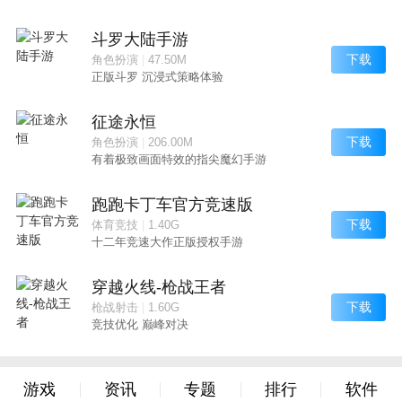
斗罗大陆手游
下载
角色扮演
|
47.50M
正版斗罗 沉浸式策略体验
征途永恒
下载
角色扮演
|
206.00M
有着极致画面特效的指尖魔幻手游
跑跑卡丁车官方竞速版
下载
体育竞技
|
1.40G
十二年竞速大作正版授权手游
穿越火线-枪战王者
下载
枪战射击
|
1.60G
竞技优化 巅峰对决
游戏
资讯
专题
排行
软件