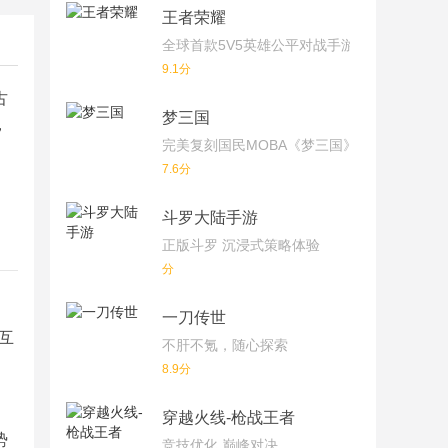
王者荣耀
全球首款5V5英雄公平对战手游
9.1分
古
梦三国
，
完美复刻国民MOBA《梦三国》端游！
7.6分
斗罗大陆手游
正版斗罗 沉浸式策略体验
分
一刀传世
互
不肝不氪，随心探索
8.9分
穿越火线-枪战王者
势
竞技优化 巅峰对决