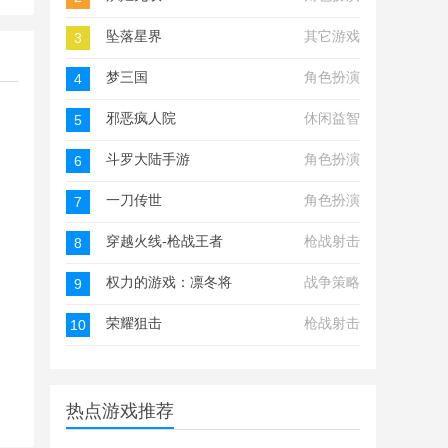
坠落星界
其它游戏
3
梦三国
角色扮演
4
邪恶疯人院
休闲益智
5
斗罗大陆手游
角色扮演
6
一刀传世
角色扮演
7
穿越火线-枪战王者
枪战射击
8
权力的游戏：凛冬将至
战争策略
9
荣耀狙击
枪战射击
10
热点游戏推荐