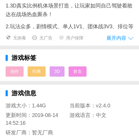
1.3D真实比例机体场景打造，让玩家如同自己驾驶着敢
达在战场热血厮杀！
2.玩法众多，剧情模式、单人1V1、团体战3V3、排位等
等玩法众多，层出不穷！
展开内容
无病毒
无广告
用户保障
3.机体众多，粉丝向情怀再现，各版本敢达机甲大集
合！经典桥段比比皆是。
游戏标签
4.
场景、机体、影音特效光效等美术效果在力求还原原
动作
经典
3D
射击
著的基础上精益求精，超爽快的机体战斗打击感和操纵
感相信一定能满足众多粉丝的期待。
游戏信息
敢达 争锋对决游戏评测：
游戏大小：1.44G
当前版本：v2.4.0
这是一款很有分量的动作射击游戏，敢达 争锋对决中
更新时间：2019-08-14
游戏语言：中文
的所有机体均来自日本超高人气动画《机动战士高达》
14:52:16
的各个系列，粉丝向的情怀游戏，游戏内容也没有让粉
研发厂商：暂无厂商
丝失望，优秀的打击感带给玩家不同凡响的敢达激战！