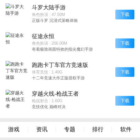
斗罗大陆手游
下载
角色扮演
|
47.50M
正版斗罗 沉浸式策略体验
征途永恒
下载
角色扮演
|
206.00M
有着极致画面特效的指尖魔幻手游
跑跑卡丁车官方竞速版
下载
体育竞技
|
1.40G
十二年竞速大作正版授权手游
穿越火线-枪战王者
下载
枪战射击
|
1.60G
竞技优化 巅峰对决
游戏
资讯
专题
排行
软件