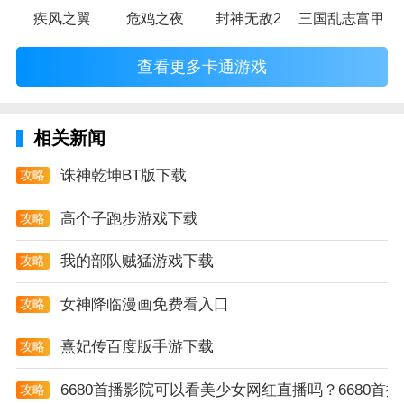
疾风之翼
危鸡之夜
封神无敌2
三国乱志富甲天
查看更多卡通游戏
相关新闻
诛神乾坤BT版下载
攻略
高个子跑步游戏下载
攻略
我的部队贼猛游戏下载
攻略
女神降临漫画免费看入口
攻略
熹妃传百度版手游下载
攻略
6680首播影院可以看美少女网红直播吗？6680首播
攻略