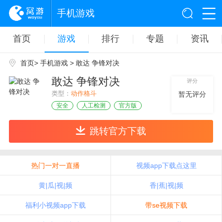
手机游戏
首页
游戏
排行
专题
资讯
首页
>
手机游戏
> 敢达 争锋对决
敢达 争锋对决
评分
类型：
动作格斗
暂无评分
安全
人工检测
官方版
跳转官方下载
热门一对一直播
视频app下载点这里
黄|瓜|视|频
香|蕉|视|频
福利小视频app下载
带se视频下载