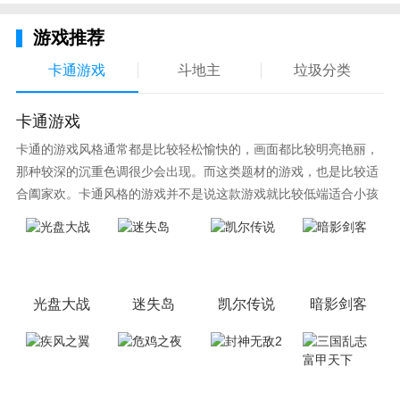
各个机体的技能特写经典再现了动画中那让人热血沸腾
游戏推荐
的桥段，可以说是一款优质上乘的IP大作。
卡通游戏
斗地主
垃圾分类
卡通游戏
卡通的游戏风格通常都是比较轻松愉快的，画面都比较明亮艳丽，
那种较深的沉重色调很少会出现。而这类题材的游戏，也是比较适
合阖家欢。卡通风格的游戏并不是说这款游戏就比较低端适合小孩
子玩，因为很多游戏厂商会故意把游戏中添加进入卡通元素，这也
可以说是一种勾起大家兴趣的手段！身边有好友能够在一起游戏的
小伙伴，不妨来这里挑选一两款适合的游戏与好友分享这份快乐。
光盘大战
迷失岛
凯尔传说
暗影剑客