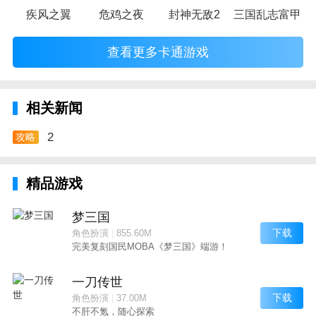
疾风之翼
危鸡之夜
封神无敌2
三国乱志富甲天
查看更多卡通游戏
相关新闻
2
攻略
精品游戏
梦三国
下载
角色扮演
|
855.60M
完美复刻国民MOBA《梦三国》端游！
一刀传世
下载
角色扮演
|
37.00M
不肝不氪，随心探索