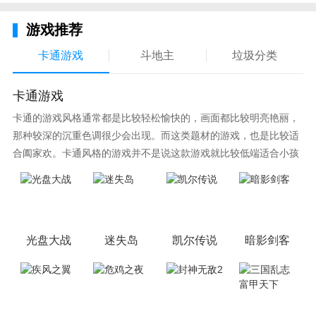
游戏推荐
卡通游戏
斗地主
垃圾分类
卡通游戏
卡通的游戏风格通常都是比较轻松愉快的，画面都比较明亮艳丽，
那种较深的沉重色调很少会出现。而这类题材的游戏，也是比较适
合阖家欢。卡通风格的游戏并不是说这款游戏就比较低端适合小孩
子玩，因为很多游戏厂商会故意把游戏中添加进入卡通元素，这也
可以说是一种勾起大家兴趣的手段！身边有好友能够在一起游戏的
小伙伴，不妨来这里挑选一两款适合的游戏与好友分享这份快乐。
光盘大战
迷失岛
凯尔传说
暗影剑客