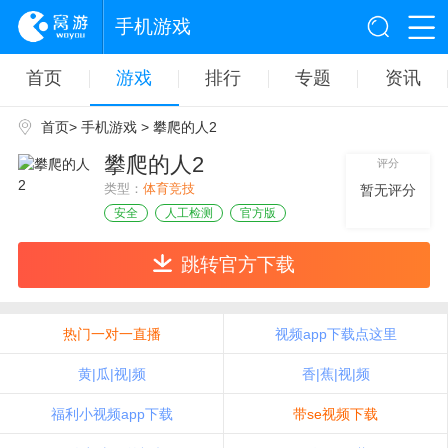
手机游戏
首页
游戏
排行
专题
资讯
首页
>
手机游戏
> 攀爬的人2
攀爬的人2
评分
类型：
体育竞技
暂无评分
安全
人工检测
官方版
跳转官方下载
热门一对一直播
视频app下载点这里
黄|瓜|视|频
香|蕉|视|频
福利小视频app下载
带se视频下载