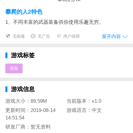
攀爬的人2特色
1、不同丰富的武器装备供你使用乐趣无穷。
2、驾驶着各种新世纪的酷炫飞车进行冒险。
展开内容
无病毒
无广告
用户保障
3、高自由度的游戏玩法让你在城市中穿梭自如。
游戏标签
4、消灭各种黑暗势力成为城市英雄。
冒险
攀爬的人2测评
《攀爬的人2》延续了上一部游戏的风格，主角依旧拥
游戏信息
有类似蜘蛛侠的攀爬能力。在本作中添加了剧情线玩家
需要在这座城市中结局各类事件，需要玩家在游戏中解
游戏大小：89.59M
当前版本：v1.0
决各类难题，成为这个城市的英雄。
更新时间：2019-08-14
游戏语言：中文
14:51:54
研发厂商：暂无资料