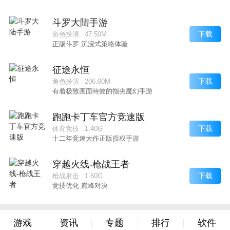
斗罗大陆手游
下载
角色扮演
|
47.50M
正版斗罗 沉浸式策略体验
征途永恒
下载
角色扮演
|
206.00M
有着极致画面特效的指尖魔幻手游
跑跑卡丁车官方竞速版
下载
体育竞技
|
1.40G
十二年竞速大作正版授权手游
穿越火线-枪战王者
下载
枪战射击
|
1.60G
竞技优化 巅峰对决
游戏
资讯
专题
排行
软件