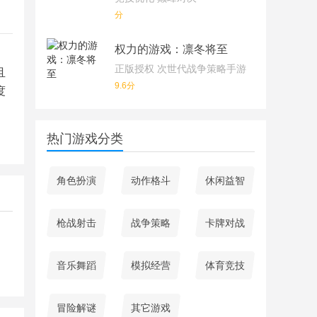
分
权力的游戏：凛冬将至
正版授权 次世代战争策略手游
且
9.6分
度
热门游戏分类
角色扮演
动作格斗
休闲益智
枪战射击
战争策略
卡牌对战
音乐舞蹈
模拟经营
体育竞技
冒险解谜
其它游戏