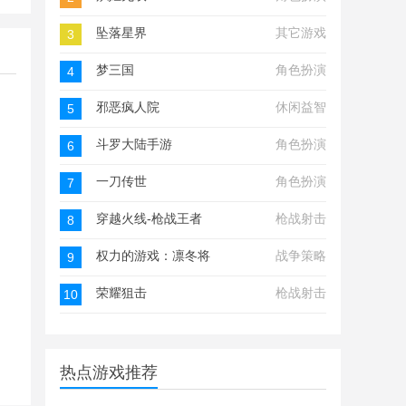
坠落星界
其它游戏
3
梦三国
角色扮演
4
邪恶疯人院
休闲益智
5
斗罗大陆手游
角色扮演
6
一刀传世
角色扮演
7
穿越火线-枪战王者
枪战射击
8
权力的游戏：凛冬将至
战争策略
9
荣耀狙击
枪战射击
10
热点游戏推荐