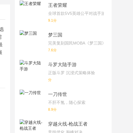
王者荣耀
全球首款5V5英雄公平对战手游
9.1分
选
梦三国
需
完美复刻国民MOBA《梦三国》端游！
强
7.6分
强
斗罗大陆手游
正版斗罗 沉浸式策略体验
分
一刀传世
不肝不氪，随心探索
8.9分
穿越火线-枪战王者
竞技优化 巅峰对决