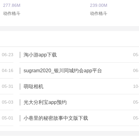
277.86M
239.00M
动作格斗
动作格斗
武侠义
天天炫斗
456.00M
45.07M
动作格斗
动作格斗
06-23
淘小游app下载
05
04-16
sugram2020_银川同城约会app平台
06
05-31
萌哒相机
10
05-03
光大分利宝app预约
05
05-01
小巷里的秘密故事中文版下载
05