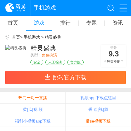
手机游戏
首页
游戏
排行
专题
资讯
首页
>
手机游戏
> 精灵盛典
精灵盛典
评分
9.3
类型：
角色扮演
完美神作
安全
人工检测
官方版
跳转官方下载
热门一对一直播
视频app下载点这里
黄|瓜|视|频
香|蕉|视|频
福利小视频app下载
带se视频下载