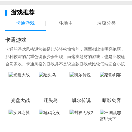
在这里，可以收集全新的专属套装、打造流光炫彩的战
游戏推荐
神羽翼，可以千人同屏打宝、无门槛交易;全球同服自
卡通游戏
斗地主
垃圾分类
由大型战场;更加入全新结婚、足球等玩法.....定义手游
MMO新时代，创造属于你的奇迹!
卡通游戏
【平民or土豪，都能玩到爽】
卡通的游戏风格通常都是比较轻松愉快的，画面都比较明亮艳丽，
那种较深的沉重色调很少会出现。而这类题材的游戏，也是比较适
现在市场大多数手游都是氪金玩家的天下，甚至出现游
合阖家欢。卡通风格的游戏并不是说这款游戏就比较低端适合小孩
戏充钱才能玩的下去的歪理。很多人为李泽言花个小几
子玩，因为很多游戏厂商会故意把游戏中添加进入卡通元素，这也
千，却连手都没有牵一下的遗憾屡屡发生，但是在《精
可以说是一种勾起大家兴趣的手段！身边有好友能够在一起游戏的
灵盛典》刷怪爆装不要钱!一切装备都能从游戏boss中
小伙伴，不妨来这里挑选一两款适合的游戏与好友分享这份快乐。
获得，而且为了缩小土豪和平民的差距，除了装备系统
的平衡之外，每日免费福利多多，还有更多日常活动等
光盘大战
迷失岛
凯尔传说
暗影剑客
待大家一起玩到爽!