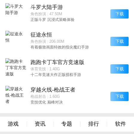
斗罗大陆手游
下载
角色扮演
|
47.50M
正版斗罗 沉浸式策略体验
征途永恒
下载
角色扮演
|
206.00M
有着极致画面特效的指尖魔幻手游
跑跑卡丁车官方竞速版
下载
体育竞技
|
1.40G
十二年竞速大作正版授权手游
穿越火线-枪战王者
下载
枪战射击
|
1.60G
竞技优化 巅峰对决
游戏
资讯
专题
排行
软件