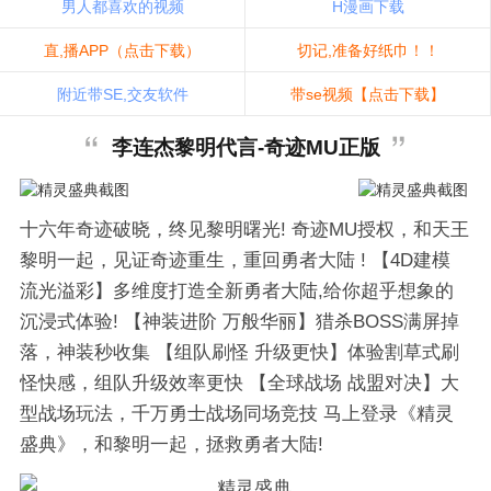
男人都喜欢的视频
H漫画下载
直,播APP（点击下载）
切记,准备好纸巾！！
附近带SE,交友软件
带se视频【点击下载】
李连杰黎明代言-奇迹MU正版
十六年奇迹破晓，终见黎明曙光! 奇迹MU授权，和天王
黎明一起，见证奇迹重生，重回勇者大陆 ! 【4D建模
流光溢彩】多维度打造全新勇者大陆,给你超乎想象的
沉浸式体验! 【神装进阶 万般华丽】猎杀BOSS满屏掉
落，神装秒收集 【组队刷怪 升级更快】体验割草式刷
怪快感，组队升级效率更快 【全球战场 战盟对决】大
型战场玩法，千万勇士战场同场竞技 马上登录《精灵
盛典》，和黎明一起，拯救勇者大陆!