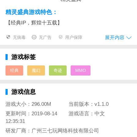
精灵盛典游戏特色：
【经典IP，辉煌十五载】
《奇迹MU》曾一度风靡全球，被誉为80后的青春!他们
展开内容
无病毒
无广告
用户保障
永远也忘不了当初一起熬夜通宵，一起打骷髅王，黄金
幼龙，泰坦的日子，忘不了在网吧高喊爆祝福、灵魂、
游戏标签
玛雅的那份激动!同时，奇迹游戏也被评为最受欢迎的
网络游戏。而《精灵盛典》高度还原奇迹玩法，让你重
经典
魔幻
奇迹
MMO
回当年的热血!热血经典，竞在奇迹~
【匠心5年 巅峰巨制】
游戏信息
《精灵盛典》力求完美，国内一流研发团队“极光网
游戏大小：296.00M
当前版本：v1.1.0
络”匠心巨制3年，雕琢而成。以“奇迹”世界观的恢弘设
更新时间：2019-08-14
游戏语言：中文
定，呈现了一个超高自由度、磅礴、充满无限可能的魔
12:35:31
幻世界。全新粒子引擎打造高清电影级画面，带你进入
研发厂商：广州三七玩网络科技有限公司
魔族入侵奇迹大陆的史诗战歌.