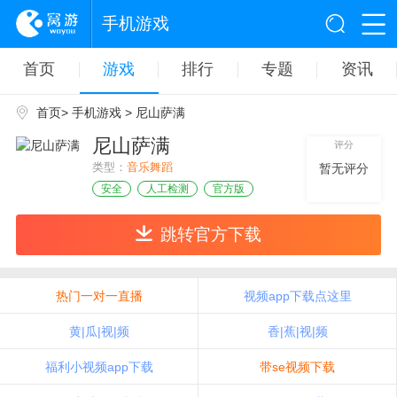
手机游戏
首页
游戏
排行
专题
资讯
首页
>
手机游戏
> 尼山萨满
尼山萨满
评分
类型：
音乐舞蹈
暂无评分
安全
人工检测
官方版
跳转官方下载
热门一对一直播
视频app下载点这里
黄|瓜|视|频
香|蕉|视|频
福利小视频app下载
带se视频下载