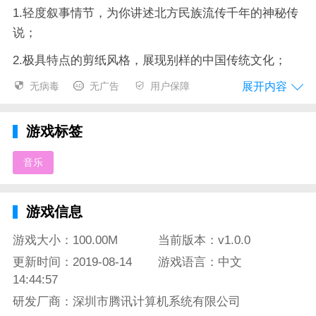
1.轻度叙事情节，为你讲述北方民族流传千年的神秘传
说；
2.极具特点的剪纸风格，展现别样的中国传统文化；
展开内容
无病毒
无广告
用户保障
3.萨满族原创音乐，搭配剪纸风格场景，为你带来前所
未有的视听盛宴；
游戏标签
4.独特的游戏体验方式，以击鼓的行为来降服妖灵，穿
行诸界。
音乐
尼山萨满游戏评价：
游戏信息
很令人震惊这是六个来自不同专业的毕业生所创作的作
品，他们用别样的美术风格和极具民族特色的原创音乐
游戏大小：100.00M
当前版本：v1.0.0
共同交织创作了这款佳作，不仅为玩家呈现了北方民族
更新时间：2019-08-14
游戏语言：中文
的千年传说，同时也弘扬了少数民族深厚的文化底蕴，
14:44:57
在游戏体验中为玩家呈现了一场史诗级视听盛宴。
研发厂商：深圳市腾讯计算机系统有限公司