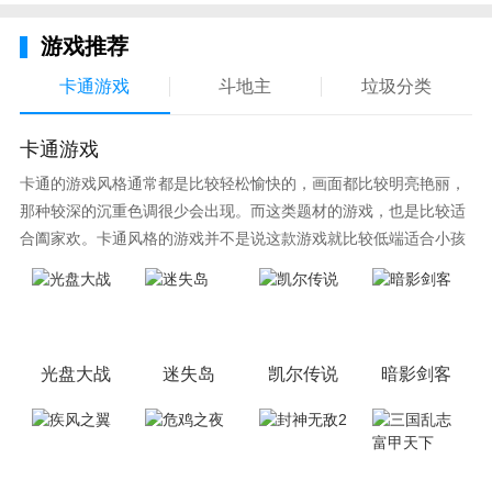
游戏推荐
卡通游戏
斗地主
垃圾分类
卡通游戏
卡通的游戏风格通常都是比较轻松愉快的，画面都比较明亮艳丽，
那种较深的沉重色调很少会出现。而这类题材的游戏，也是比较适
合阖家欢。卡通风格的游戏并不是说这款游戏就比较低端适合小孩
子玩，因为很多游戏厂商会故意把游戏中添加进入卡通元素，这也
可以说是一种勾起大家兴趣的手段！身边有好友能够在一起游戏的
小伙伴，不妨来这里挑选一两款适合的游戏与好友分享这份快乐。
光盘大战
迷失岛
凯尔传说
暗影剑客