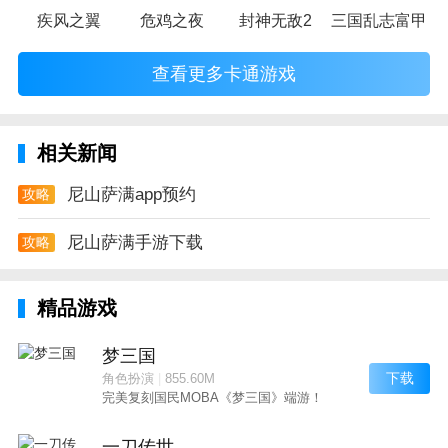
疾风之翼
危鸡之夜
封神无敌2
三国乱志富甲天
查看更多卡通游戏
相关新闻
尼山萨满app预约
攻略
尼山萨满手游下载
攻略
精品游戏
梦三国
下载
角色扮演
|
855.60M
完美复刻国民MOBA《梦三国》端游！
一刀传世