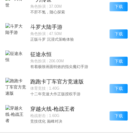
下载
角色扮演
|
37.00M
不肝不氪，随心探索
斗罗大陆手游
下载
角色扮演
|
47.50M
正版斗罗 沉浸式策略体验
征途永恒
下载
角色扮演
|
206.00M
有着极致画面特效的指尖魔幻手游
跑跑卡丁车官方竞速版
下载
体育竞技
|
1.40G
十二年竞速大作正版授权手游
穿越火线-枪战王者
下载
枪战射击
|
1.60G
竞技优化 巅峰对决