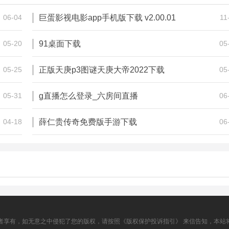
角色扮演
角色扮演
06-04
巨蛋影视电影app手机版下载 v2.00.01
11
05-20
91桌面下载
05
05-25
正版天庚p3图谜天庚大帝2022下载
05
05-31
g直播怎么登录_六房间直播
06
04-18
薛仁贵传奇免费版手游下载
06
者享有，如无意之中侵犯了您的版权，请按照《版权保护投诉指引》 来信告知，本站