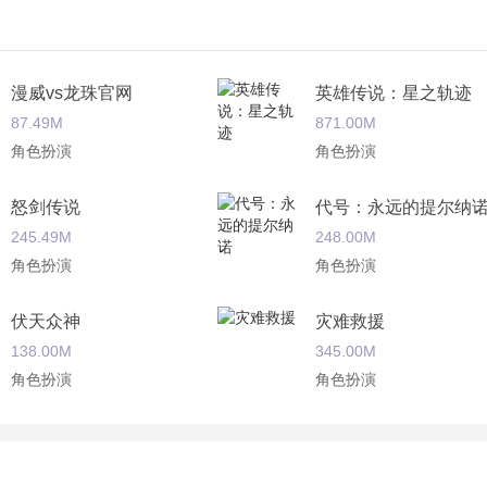
漫威vs龙珠官网
英雄传说：星之轨迹
87.49M
871.00M
角色扮演
角色扮演
怒剑传说
代号：永远的提尔纳
245.49M
248.00M
角色扮演
角色扮演
伏天众神
灾难救援
138.00M
345.00M
角色扮演
角色扮演
剑退妖邪
一符封仙
447.00M
160.00M