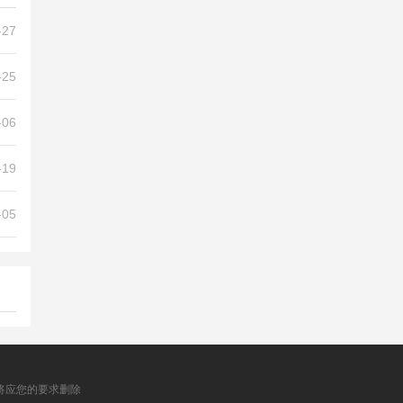
-27
-25
-06
-19
-05
将应您的要求删除