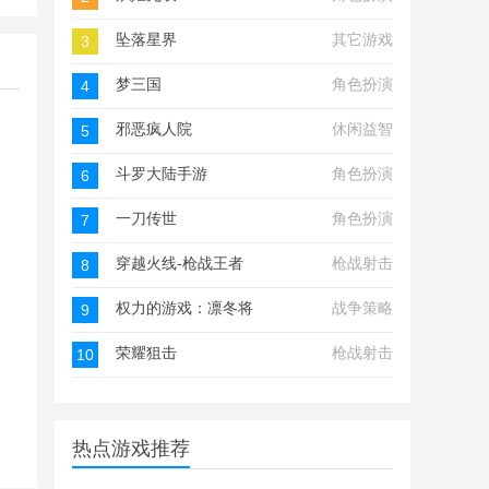
坠落星界
其它游戏
3
梦三国
角色扮演
4
邪恶疯人院
休闲益智
5
斗罗大陆手游
角色扮演
6
一刀传世
角色扮演
7
穿越火线-枪战王者
枪战射击
8
权力的游戏：凛冬将至
战争策略
9
荣耀狙击
枪战射击
10
热点游戏推荐