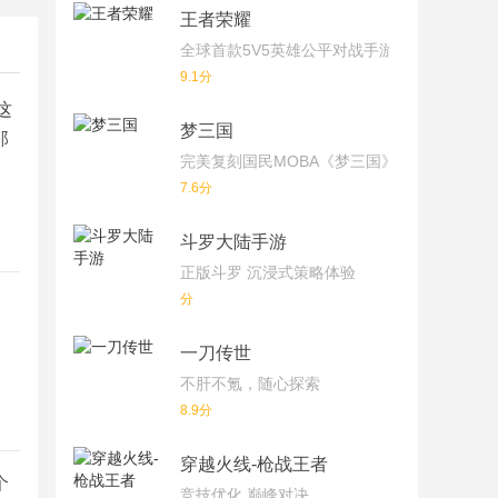
王者荣耀
全球首款5V5英雄公平对战手游
9.1分
这
梦三国
那
完美复刻国民MOBA《梦三国》端游！
7.6分
斗罗大陆手游
正版斗罗 沉浸式策略体验
分
一刀传世
不肝不氪，随心探索
8.9分
穿越火线-枪战王者
个
竞技优化 巅峰对决