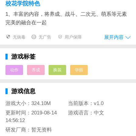
校花学院特色
1、丰富的内容，将养成、战斗、二次元、萌系等元素
完美的融合在一起
2、二次元的世界，你可以修炼很多的魔法，在指尖自
展开内容
无病毒
无广告
用户保障
由的释放
3、多条主线剧情，唯美的场景，个性十足的美少女，
游戏标签
让你感受其中的巅峰战斗
动作
养成
换装
华丽
4、你可以在校园中邂逅各种大师级别的女神，组合华
丽的阵容来挑战世界强劲的对手
游戏信息
校花学院测评
游戏大小：324.10M
当前版本：v1.0
这是一款结合少女养成、青春校园、热血修真为一体，
更新时间：2019-08-14
游戏语言：中文
紧抓宅男的内心，时下屌丝逆袭的心理，为你打造热血
14:56:12
修真的暴爽体验，美女校花任你挑选，邂逅浪漫，秘境
研发厂商：暂无资料
修真，暴爽技能，一键换装!福利满满，凹凸对战。热