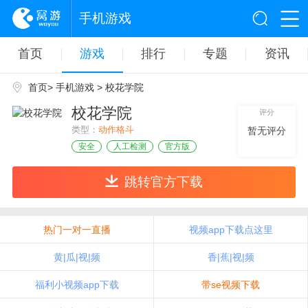
手机游戏
首页
游戏
排行
专题
资讯
首页
>
手机游戏
> 校花学院
校花学院
评分
类型：
动作格斗
暂无评分
安全
人工检测
官方版
跳转官方下载
热门一对一直播
视频app下载点这里
黄|瓜|视|频
香|蕉|视|频
福利小视频app下载
带se视频下载