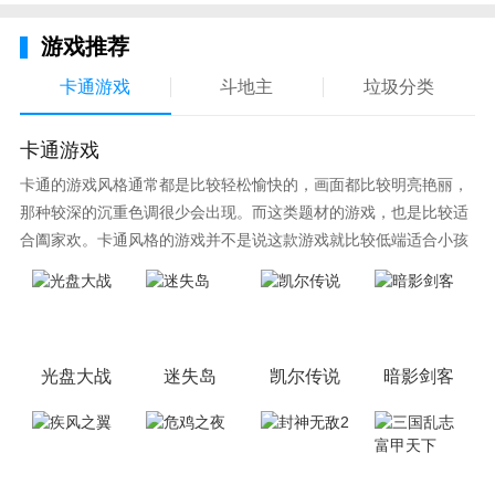
烈修真，浪漫邂逅，不断组队，感受激爽时刻;多样战
游戏推荐
斗方式，守卫校园，更多羁绊，福利爆表。
卡通游戏
斗地主
垃圾分类
卡通游戏
卡通的游戏风格通常都是比较轻松愉快的，画面都比较明亮艳丽，
那种较深的沉重色调很少会出现。而这类题材的游戏，也是比较适
合阖家欢。卡通风格的游戏并不是说这款游戏就比较低端适合小孩
子玩，因为很多游戏厂商会故意把游戏中添加进入卡通元素，这也
可以说是一种勾起大家兴趣的手段！身边有好友能够在一起游戏的
小伙伴，不妨来这里挑选一两款适合的游戏与好友分享这份快乐。
光盘大战
迷失岛
凯尔传说
暗影剑客