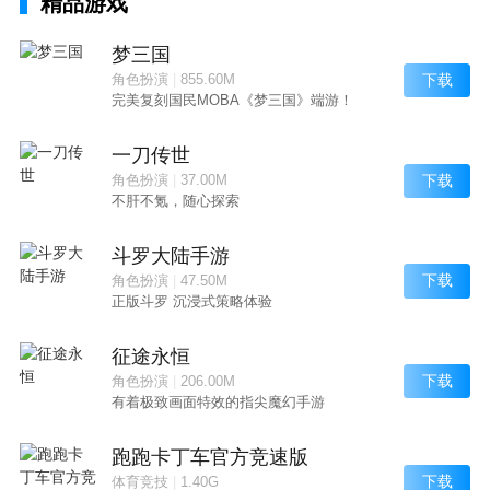
精品游戏
梦三国
下载
角色扮演
|
855.60M
完美复刻国民MOBA《梦三国》端游！
一刀传世
下载
角色扮演
|
37.00M
不肝不氪，随心探索
斗罗大陆手游
下载
角色扮演
|
47.50M
正版斗罗 沉浸式策略体验
征途永恒
下载
角色扮演
|
206.00M
有着极致画面特效的指尖魔幻手游
跑跑卡丁车官方竞速版
下载
体育竞技
|
1.40G