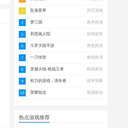
坠落星界
其它游戏
3
梦三国
角色扮演
4
邪恶疯人院
休闲益智
5
斗罗大陆手游
角色扮演
6
一刀传世
角色扮演
7
穿越火线-枪战王者
枪战射击
8
权力的游戏：凛冬将至
战争策略
9
荣耀狙击
枪战射击
10
热点游戏推荐