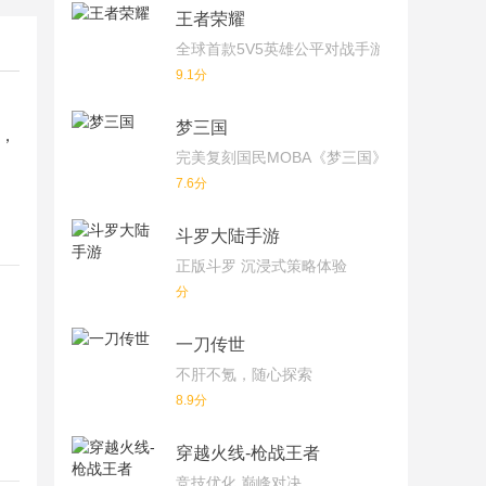
王者荣耀
全球首款5V5英雄公平对战手游
9.1分
梦三国
，
完美复刻国民MOBA《梦三国》端游！
7.6分
斗罗大陆手游
正版斗罗 沉浸式策略体验
分
一刀传世
不肝不氪，随心探索
8.9分
穿越火线-枪战王者
竞技优化 巅峰对决