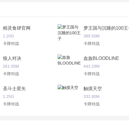
精灵食肆官网
梦王国与沉睡的100王
1.20G
389.50M
卡牌对战
卡牌对战
狼人对决
血族BLOODLINE
261.00M
443.29M
卡牌对战
卡牌对战
圣斗士星矢
触摸天空
1.25G
332.80M
卡牌对战
卡牌对战
决战航海王
天祭
225.80M
189.00M