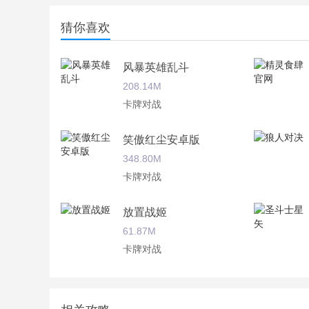
猜你喜欢
风暴英雄乱斗
208.14M
卡牌对战
笑傲红尘安卓版
348.80M
卡牌对战
放置战姬
61.87M
卡牌对战
姬魔恋战纪
365.00M