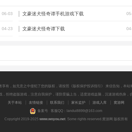
卡牌对战
卡牌对战
06-03
文豪迷犬怪奇谭手机游戏下载
05
04-23
文豪迷犬怪奇谭下载
04
者享有，如无意之中侵犯了您的版权，请按照《版权保护投诉指引》 来信告知，本站
戏，拒绝盗版游戏，注意自我保护，谨防受骗上当，适度游戏益脑，沉迷游戏伤身，
关于本站
友情链接
联系我们
家长监护
游戏入库
窝游网
备案号 客服QQ：landui8899@163.com
Copyright 2019-2025
www.woyou.net
. Some rights reserved.窝游网 版权所有