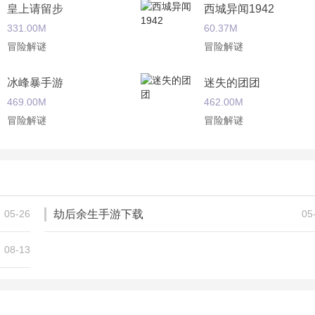
皇上请留步
西城异闻1942
331.00M
60.37M
冒险解谜
冒险解谜
冰峰暴手游
迷失的团团
469.00M
462.00M
冒险解谜
冒险解谜
恐怖修女
名侦探柯南绀青之拳
63.83M
150.49M
冒险解谜
冒险解谜
05-26
劫后余生手游下载
05
关攻略
08-13