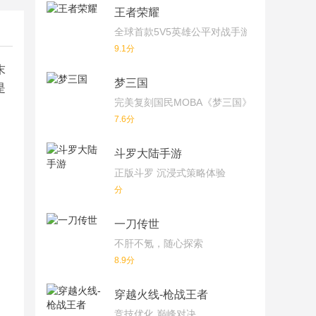
王者荣耀
全球首款5V5英雄公平对战手游
9.1分
末
梦三国
是
完美复刻国民MOBA《梦三国》端游！
7.6分
斗罗大陆手游
正版斗罗 沉浸式策略体验
分
一刀传世
不肝不氪，随心探索
8.9分
穿越火线-枪战王者
竞技优化 巅峰对决