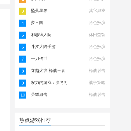
坠落星界
其它游戏
3
梦三国
角色扮演
4
邪恶疯人院
休闲益智
5
斗罗大陆手游
角色扮演
6
一刀传世
角色扮演
7
穿越火线-枪战王者
枪战射击
8
权力的游戏：凛冬将至
战争策略
9
荣耀狙击
枪战射击
10
热点游戏推荐