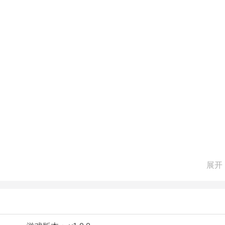
展开
个令人绝望的末日环境；
席卷之中的世界；
种种问题袭来，你究竟会如何解决？