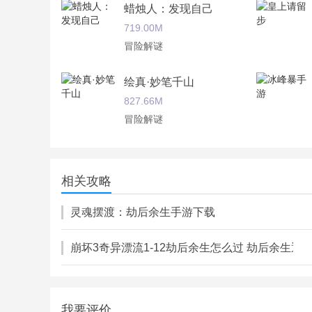
蜡烛人：发现自己
719.00M
冒险解谜
绘真·妙笔千山
827.66M
冒险解谜
爱丽丝的精神审判
354.00M
相关攻略
冒险解谜
灵魂摆渡：劫后余生手游下载
崩坏3奇异漂流1-12劫后余生怎么过 劫后余生通
我要评价