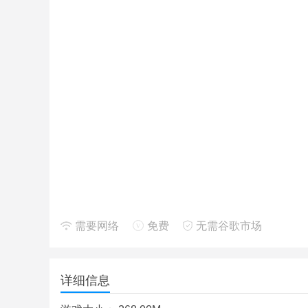
劫后余生游戏特点：
需要网络
免费
无需谷歌市场
1.生存解谜类的文字模式，别样的机制带你领略一
2.剧情架构成熟丰富，让你真实体验末日来临丧尸
详细信息
3.耐人寻味的可玩性，食物、物资、弹药以及核辐