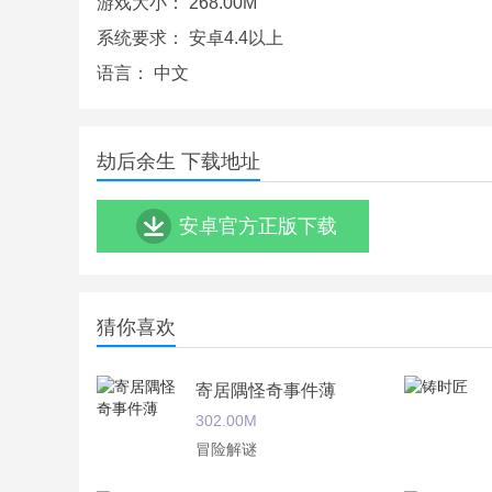
游戏大小：
268.00M
4.黑暗神秘的美术风格，沉浸其中无法自拔。
系统要求：
安卓4.4以上
劫后余生最新游戏进展：
语言：
中文
目前游戏尚在测试阶段，劫后余生也将在2019年7
劫后余生 下载地址
安卓官方正版下载
猜你喜欢
寄居隅怪奇事件薄
302.00M
冒险解谜