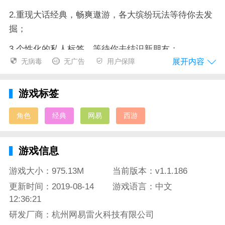
2.重现大话经典，畅爽遨游，各大缤纷玩法等待你去发
掘；
3.个性化的私人标签，等待你去结识新朋友；
展开内容
无病毒
无广告
用户保障
4.酣畅淋漓的战斗体验，多人组队共同PK，还有皇城决
斗和帮战在向你招手。
游戏标签
大话西游手游版游戏评测：
角色
经典
网易
西游
大话西游重新以手游版的姿态立足市场便引起了一大批
新老玩家前来光顾，看着一个个熟悉的角色和场景映入
游戏信息
眼帘，这种感觉既亲切又以一种别样的新鲜感，你可以
在这片江湖中聊天交友，亦可体会其中的江湖恩怨，这
游戏大小：975.13M
当前版本：v1.1.186
款游戏给了玩家多种选择，一起探索新世界的奥秘。
更新时间：2019-08-14
游戏语言：中文
12:36:21
研发厂商：杭州网易雷火科技有限公司