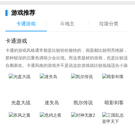
游戏推荐
卡通游戏
斗地主
垃圾分类
卡通游戏
卡通的游戏风格通常都是比较轻松愉快的，画面都比较明亮艳丽，
那种较深的沉重色调很少会出现。而这类题材的游戏，也是比较适
合阖家欢。卡通风格的游戏并不是说这款游戏就比较低端适合小孩
子玩，因为很多游戏厂商会故意把游戏中添加进入卡通元素，这也
可以说是一种勾起大家兴趣的手段！身边有好友能够在一起游戏的
小伙伴，不妨来这里挑选一两款适合的游戏与好友分享这份快乐。
光盘大战
迷失岛
凯尔传说
暗影剑客