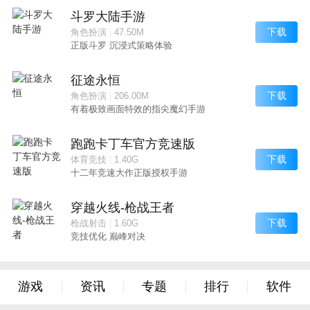
斗罗大陆手游
下载
角色扮演
|
47.50M
正版斗罗 沉浸式策略体验
征途永恒
下载
角色扮演
|
206.00M
有着极致画面特效的指尖魔幻手游
跑跑卡丁车官方竞速版
下载
体育竞技
|
1.40G
十二年竞速大作正版授权手游
穿越火线-枪战王者
下载
枪战射击
|
1.60G
竞技优化 巅峰对决
游戏
资讯
专题
排行
软件