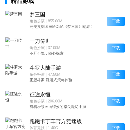
精品游戏
梦三国
下载
角色扮演
|
855.60M
完美复刻国民MOBA《梦三国》端游！
一刀传世
下载
角色扮演
|
37.00M
不肝不氪，随心探索
斗罗大陆手游
下载
角色扮演
|
47.50M
正版斗罗 沉浸式策略体验
征途永恒
下载
角色扮演
|
206.00M
有着极致画面特效的指尖魔幻手游
跑跑卡丁车官方竞速版
下载
体育竞技
|
1.40G