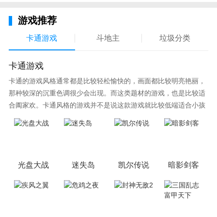
游戏推荐
卡通游戏
斗地主
垃圾分类
卡通游戏
卡通的游戏风格通常都是比较轻松愉快的，画面都比较明亮艳丽，
那种较深的沉重色调很少会出现。而这类题材的游戏，也是比较适
合阖家欢。卡通风格的游戏并不是说这款游戏就比较低端适合小孩
子玩，因为很多游戏厂商会故意把游戏中添加进入卡通元素，这也
可以说是一种勾起大家兴趣的手段！身边有好友能够在一起游戏的
小伙伴，不妨来这里挑选一两款适合的游戏与好友分享这份快乐。
光盘大战
迷失岛
凯尔传说
暗影剑客