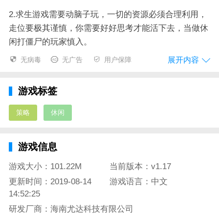
2.求生游戏需要动脑子玩，一切的资源必须合理利用，
走位要极其谨慎，你需要好好思考才能活下去，当做休
闲打僵尸的玩家慎入。
展开内容
无病毒
无广告
用户保障
3.珍惜自己的生命，游戏里的僵尸很强大，硬抗的话很
可能会挂掉，在游戏里死亡是很正常的，但是一旦存活
超过5天的话会有补给奖励的！
游戏标签
幸存者危城的游戏评测：
策略
休闲
这款游戏跟其他求生类不同的点是，你必须谨慎，认真
对待僵尸才有存活的可能，这里不是小白的天堂，游戏
游戏信息
想上手必须运用出色的策略，这样你才能逃出这个城
游戏大小：101.22M
当前版本：v1.17
市！
更新时间：2019-08-14
游戏语言：中文
14:52:25
研发厂商：海南尤达科技有限公司