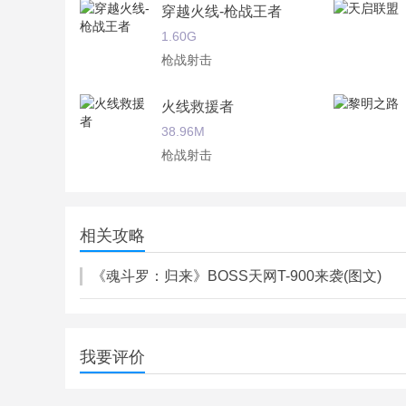
2.全新地图上线，星际突围的诸多改观丰富你的视
穿越火线-枪战王者
1.60G
3.丰富多样的角色，每一位人物都有各自的技能以
枪战射击
4.变幻多样的武器装备，全新武器已经觉醒，体验
火线救援者
魂斗罗：归来游戏评测：
38.96M
作为几代人的童年，魂斗罗几乎是每一位射击爱好
枪战射击
罗，如今它重新归来，使得我们随时随地就能交上
僵尸黎明
365.25M
相关攻略
枪战射击
《魂斗罗：归来》BOSS天网T-900来袭(图文)
我要评价