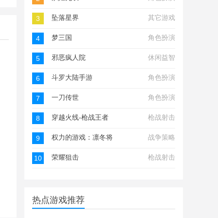
坠落星界
其它游戏
3
梦三国
角色扮演
4
邪恶疯人院
休闲益智
5
斗罗大陆手游
角色扮演
6
一刀传世
角色扮演
7
穿越火线-枪战王者
枪战射击
8
权力的游戏：凛冬将至
战争策略
9
荣耀狙击
枪战射击
10
热点游戏推荐