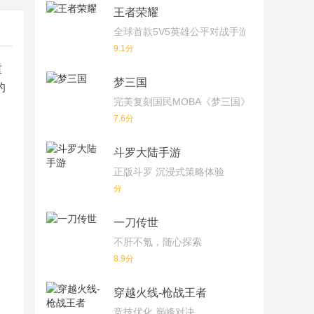
王者荣耀
全球首款5V5英雄公平对战手游
9.1分
重
梦三国
的
完美复刻国民MOBA《梦三国》端游！
7.6分
斗罗大陆手游
正版斗罗 沉浸式策略体验
分
一刀传世
不肝不氪，随心探索
8.9分
穿越火线-枪战王者
竞技优化 巅峰对决