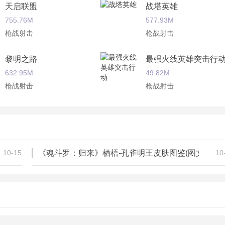
觉体验，为玩家提供紧张刺激的射击感受；
天启联盟
战塔英雄
755.76M
577.93M
及传记，收集党切莫错过；
枪战射击
枪战射击
畅爽的战斗氛围。
黎明之路
最强火线英雄突击行
632.95M
49.82M
者的必经之路，曾经我们叫上伙伴拿起手柄进行一场刺激的魂斗
枪战射击
枪战射击
好友一起重温经典。
枪手丧尸大战iO
大航海时代6
268.00M
283.00M
枪战射击
枪战射击
10-15
《魂斗罗：归来》栖梧-孔雀明王皮肤图鉴(图文)
10